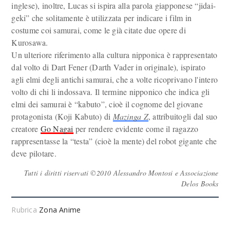
inglese), inoltre, Lucas si ispira alla parola giapponese “jidai-
geki” che solitamente è utilizzata per indicare i film in
costume coi samurai, come le già citate due opere di
Kurosawa.
Un ulteriore riferimento alla cultura nipponica è rappresentato
dal volto di Dart Fener (Darth Vader in originale), ispirato
agli elmi degli antichi samurai, che a volte ricoprivano l'intero
volto di chi li indossava. Il termine nipponico che indica gli
elmi dei samurai è “kabuto”, cioè il cognome del giovane
protagonista (Koji Kabuto) di
Mazinga Z
, attribuitogli dal suo
creatore
Go Nagai
per rendere evidente come il ragazzo
rappresentasse la “testa” (cioè la mente) del robot gigante che
deve pilotare.
Tutti i diritti riservati ©2010 Alessandro Montosi e Associazione
Delos Books
Rubrica
Zona Anime