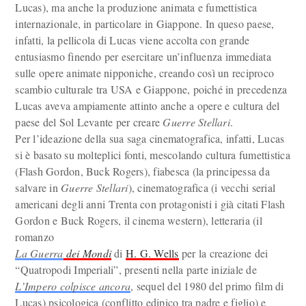
Lucas), ma anche la produzione animata e fumettistica
internazionale, in particolare in Giappone. In queso paese,
infatti, la pellicola di Lucas viene accolta con grande
entusiasmo finendo per esercitare un’influenza immediata
sulle opere animate nipponiche, creando così un reciproco
scambio culturale tra USA e Giappone, poiché in precedenza
Lucas aveva ampiamente attinto anche a opere e cultura del
paese del Sol Levante per creare
Guerre
Stellari
.
Per l’ideazione della sua saga cinematografica, infatti, Lucas
si è basato su molteplici fonti, mescolando cultura fumettistica
(Flash Gordon, Buck Rogers), fiabesca (la principessa da
salvare in
Guerre Stellari
), cinematografica (i vecchi serial
americani degli anni Trenta con protagonisti i già citati Flash
Gordon e Buck Rogers, il cinema western), letteraria (il
romanzo
La Guerra
dei Mondi
di
H. G. Wells
per la creazione dei
“Quatropodi Imperiali”, presenti nella parte iniziale de
L’Impero colpisce ancora
, sequel del 1980 del primo film di
Lucas) psicologica (conflitto edipico tra padre e figlio) e