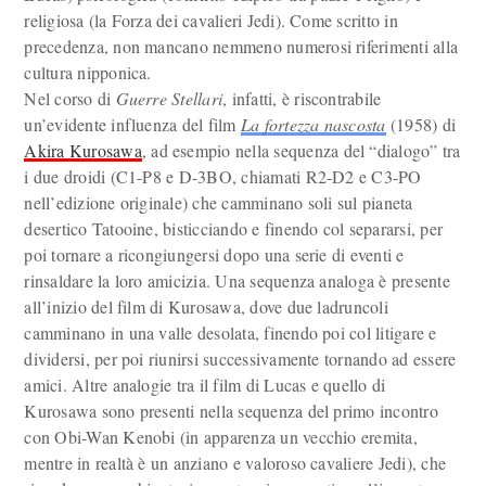
religiosa (la Forza dei cavalieri Jedi). Come scritto in
precedenza, non mancano nemmeno numerosi riferimenti alla
cultura nipponica.
Nel corso di
Guerre Stellari
, infatti, è riscontrabile
un’evidente influenza del film
La fortezza nascosta
(1958) di
Akira Kurosawa
, ad esempio nella sequenza del “dialogo” tra
i due droidi (C1-P8 e D-3BO, chiamati R2-D2 e C3-PO
nell’edizione originale) che camminano soli sul pianeta
desertico Tatooine, bisticciando e finendo col separarsi, per
poi tornare a ricongiungersi dopo una serie di eventi e
rinsaldare la loro amicizia. Una sequenza analoga è presente
all’inizio del film di Kurosawa, dove due ladruncoli
camminano in una valle desolata, finendo poi col litigare e
dividersi, per poi riunirsi successivamente tornando ad essere
amici. Altre analogie tra il film di Lucas e quello di
Kurosawa sono presenti nella sequenza del primo incontro
con Obi-Wan Kenobi (in apparenza un vecchio eremita,
mentre in realtà è un anziano e valoroso cavaliere Jedi), che