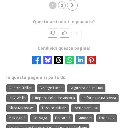
1
2
Questo articolo ti è piaciuto?
4
Condividi questa pagina:
In questa pagina si parla di:
Guerre Stellari
George Lucas
La guerra dei mondi
H.G. Wells
L'impero colpisce ancora
La fortezza nascosta
Akira Kurosawa
Toshiro Mifune
I sette samurai
Mazinga Z
Go Nagai
Daitarn 3
Gundam
Trider G7
Addio Galaxy Express 999 – Capolinea Androm