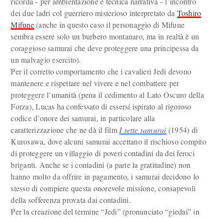
ricorda - per ambientazione e tecnica narrativa - l’incontro
dei due ladri col guerriero misterioso interpretato da
Toshiro
Mifune
(anche in questo caso il personaggio di Mifune
sembra essere solo un burbero montanaro, ma in realtà è un
coraggioso samurai che deve proteggere una principessa da
un malvagio esercito).
Per il corretto comportamento che i cavalieri Jedi devono
mantenere e rispettare nel vivere e nel combattere per
proteggere l’umanità (pena il cedimento al Lato Oscuro della
Forza), Lucas ha confessato di essersi ispirato al rigoroso
codice d’onore dei samurai, in particolare alla
caratterizzazione che ne dà il film
I sette samurai
(1954) di
Kurosawa, dove alcuni samurai accettano il rischioso compito
di proteggere un villaggio di poveri contadini da dei feroci
briganti. Anche se i contadini (a parte la gratitudine) non
hanno molto da offrire in pagamento, i samurai decidono lo
stesso di compiere questa onorevole missione, consapevoli
della sofferenza provata dai contadini.
Per la creazione del termine “Jedi” (pronunciato “giedai” in