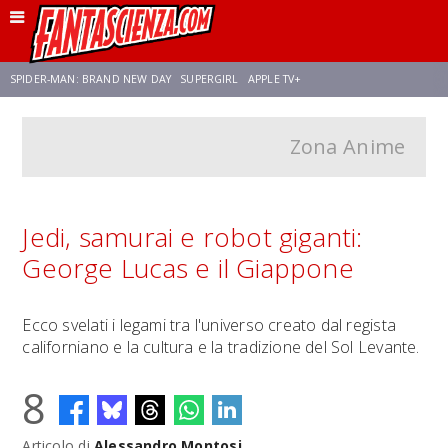
SPIDER-MAN: BRAND NEW DAY
SUPERGIRL
APPLE TV+
Zona Anime
FRANCO RICCIARDIELLO
ZENDAYA
AVENGERS: DOOMSDAY
STAR TREK
NETFLIX
SADIE SINK
CELIA ROSE GOODING
Jedi, samurai e robot giganti:
George Lucas e il Giappone
Ecco svelati i legami tra l'universo creato dal regista
californiano e la cultura e la tradizione del Sol Levante.
8
Articolo di
Alessandro Montosi