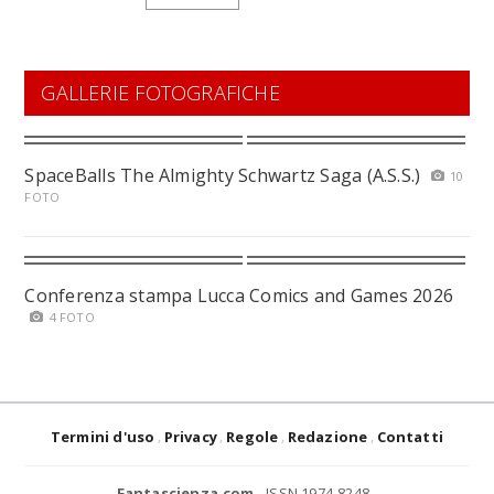
GALLERIE FOTOGRAFICHE
SpaceBalls The Almighty Schwartz Saga (A.S.S.)
10
FOTO
Conferenza stampa Lucca Comics and Games 2026
4 FOTO
Termini d'uso
Privacy
Regole
Redazione
Contatti
Fantascienza.com
- ISSN 1974-8248 -