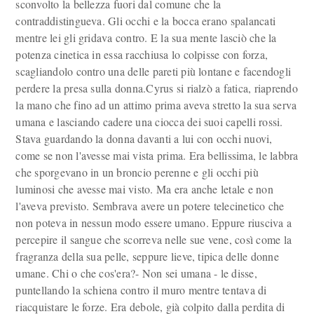
sconvolto la bellezza fuori dal comune che la
contraddistingueva. Gli occhi e la bocca erano spalancati
mentre lei gli gridava contro. E la sua mente lasciò che la
potenza cinetica in essa racchiusa lo colpisse con forza,
scagliandolo contro una delle pareti più lontane e facendogli
perdere la presa sulla donna.Cyrus si rialzò a fatica, riaprendo
la mano che fino ad un attimo prima aveva stretto la sua serva
umana e lasciando cadere una ciocca dei suoi capelli rossi.
Stava guardando la donna davanti a lui con occhi nuovi,
come se non l'avesse mai vista prima. Era bellissima, le labbra
che sporgevano in un broncio perenne e gli occhi più
luminosi che avesse mai visto. Ma era anche letale e non
l'aveva previsto. Sembrava avere un potere telecinetico che
non poteva in nessun modo essere umano. Eppure riusciva a
percepire il sangue che scorreva nelle sue vene, così come la
fragranza della sua pelle, seppure lieve, tipica delle donne
umane. Chi o che cos'era?- Non sei umana - le disse,
puntellando la schiena contro il muro mentre tentava di
riacquistare le forze. Era debole, già colpito dalla perdita di