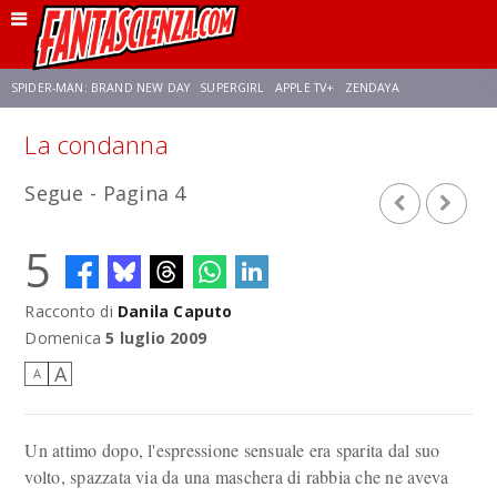
SPIDER-MAN: BRAND NEW DAY
SUPERGIRL
APPLE TV+
ZENDAYA
La condanna
FRANCO RICCIARDIELLO
AVENGERS: DOOMSDAY
STAR TREK
NETFLIX
Segue - Pagina 4
SADIE SINK
STAR TREK: STRANGE NEW WORLDS
5
Racconto di
Danila Caputo
Domenica
5 luglio 2009
A
A
Un attimo dopo, l'espressione sensuale era sparita dal suo
volto, spazzata via da una maschera di rabbia che ne aveva