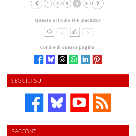
1
2
3
4
5
Questo articolo ti è piaciuto?
2
5
Condividi questa pagina:
SEGUICI SU
RACCONTI