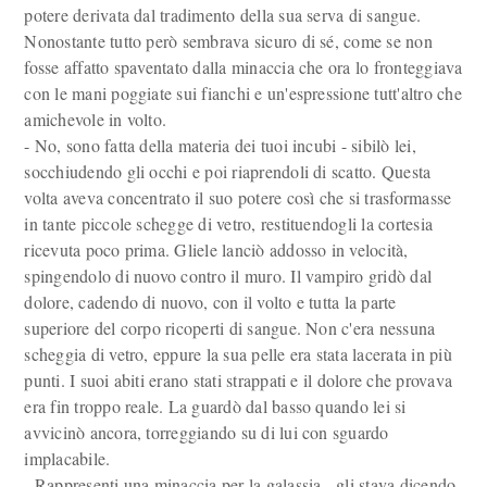
potere derivata dal tradimento della sua serva di sangue.
Nonostante tutto però sembrava sicuro di sé, come se non
fosse affatto spaventato dalla minaccia che ora lo fronteggiava
con le mani poggiate sui fianchi e un'espressione tutt'altro che
amichevole in volto.
- No, sono fatta della materia dei tuoi incubi - sibilò lei,
socchiudendo gli occhi e poi riaprendoli di scatto. Questa
volta aveva concentrato il suo potere così che si trasformasse
in tante piccole schegge di vetro, restituendogli la cortesia
ricevuta poco prima. Gliele lanciò addosso in velocità,
spingendolo di nuovo contro il muro. Il vampiro gridò dal
dolore, cadendo di nuovo, con il volto e tutta la parte
superiore del corpo ricoperti di sangue. Non c'era nessuna
scheggia di vetro, eppure la sua pelle era stata lacerata in più
punti. I suoi abiti erano stati strappati e il dolore che provava
era fin troppo reale. La guardò dal basso quando lei si
avvicinò ancora, torreggiando su di lui con sguardo
implacabile.
- Rappresenti una minaccia per la galassia - gli stava dicendo,