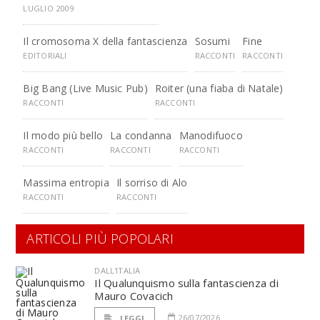
LUGLIO 2009
Il cromosoma X della fantascienza
Sosumi
Fine
EDITORIALI
RACCONTI
RACCONTI
Big Bang (Live Music Pub)
Roiter (una fiaba di Natale)
RACCONTI
RACCONTI
Il modo più bello
La condanna
Manodifuoco
RACCONTI
RACCONTI
RACCONTI
Massima entropia
Il sorriso di Alo
RACCONTI
RACCONTI
ARTICOLI PIÙ POPOLARI
DALL'ITALIA
Il Qualunquismo sulla fantascienza di
Mauro Covacich
26/07/2026
LEGGI