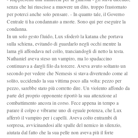
senza che lui riuscisse a muovere un dito, troppo frastornato
per poterci anche solo pensare. - In quanto tale, il Governo
Centrale ti ha condannato a morte. Sono qui per eseguire la
condanna.
In un solo gesto fluido, Lux sfoderò la katana che portava
sulla schiena, evitando di guardarlo negli occhi mentre la
lama gli affondava nel collo, tranciandogli di netto la testa.
Nathaniel aveva steso un vampiro, ma lo spadaccino
continuava a dargli filo da torcere. Aveva avuto soltanto un
secondo per vedere che Nemesis si stava divertendo come al
solito, uccidendo la sua vittima poco alla volta: pezzo per
pezzo, sarebbe stato più corretto dire. Un violento affondo da
parte del proprio opponente riportò la sua attenzione al
combattimento ancora in corso. Fece appena in tempo a
parare il colpo e vibrarne uno di eguale potenza, che Lux
afferrò il vampiro per i capelli. Aveva colto entrambi di
sorpresa, avvicinandosi alle spalle del nemico in silenzio,
aiutata dal fatto che la sua pelle non aveva più il forte