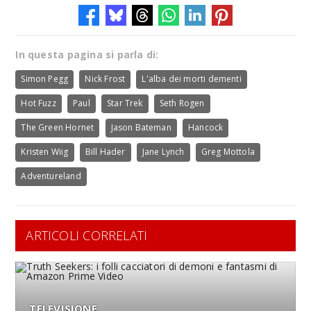
In questa pagina si parla di:
Simon Pegg
Nick Frost
L'alba dei morti dementi
Hot Fuzz
Paul
Star Trek
Seth Rogen
The Green Hornet
Jason Bateman
Hancock
Kristen Wiig
Bill Hader
Jane Lynch
Greg Mottola
Adventureland
ARTICOLI CORRELATI
TELEVISIONE