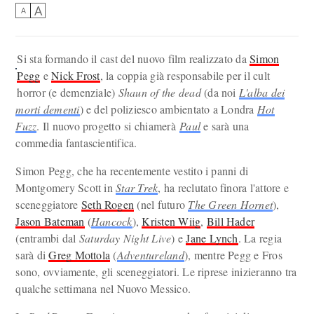
A
A
Si sta formando il cast del nuovo film realizzato da
Simon
Pegg
e
Nick Frost
, la coppia già responsabile per il cult
horror (e demenziale)
Shaun of the dead
(da noi
L'alba dei
morti dementi
) e del poliziesco ambientato a Londra
Hot
Fuzz
. Il nuovo progetto si chiamerà
Paul
e sarà una
commedia fantascientifica.
Simon Pegg, che ha recentemente vestito i panni di
Montgomery Scott in
Star Trek
, ha reclutato finora l'attore e
sceneggiatore
Seth Rogen
(nel futuro
The Green Hornet
),
Jason Bateman
(
Hancock
),
Kristen Wiig
,
Bill Hader
(entrambi dal
Saturday Night Live
) e
Jane Lynch
. La regia
sarà di
Greg Mottola
(
Adventureland
), mentre Pegg e Fros
sono, ovviamente, gli sceneggiatori. Le riprese inizieranno tra
qualche settimana nel Nuovo Messico.