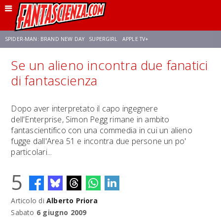
SPIDER-MAN: BRAND NEW DAY
SUPERGIRL
APPLE TV+
Se un alieno incontra due fanatici
FRANCO RICCIARDIELLO
ZENDAYA
AVENGERS: DOOMSDAY
STAR TREK
di fantascienza
NETFLIX
SADIE SINK
STAR TREK: STRANGE NEW WORLDS
Dopo aver interpretato il capo ingegnere
dell'Enterprise, Simon Pegg rimane in ambito
fantascientifico con una commedia in cui un alieno
fugge dall'Area 51 e incontra due persone un po'
particolari...
5
Articolo di
Alberto Priora
Sabato
6 giugno 2009