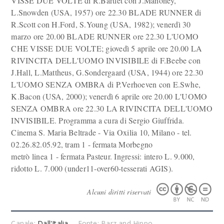
VISSE DUE VOLTE di R.Bartlet con J.Mahoney,
L.Snowden (USA, 1957) ore 22.30 BLADE RUNNER di
R.Scott con H.Ford, S.Young (USA, 1982); venerdì 30
marzo ore 20.00 BLADE RUNNER ore 22.30 L'UOMO
CHE VISSE DUE VOLTE; giovedì 5 aprile ore 20.00 LA
RIVINCITA DELL'UOMO INVISIBILE di F.Beebe con
J.Hall, L.Mattheus, G.Sondergaard (USA, 1944) ore 22.30
L'UOMO SENZA OMBRA di P.Verhoeven con E.Swhe,
K.Bacon (USA, 2000); venerdì 6 aprile ore 20.00 L'UOMO
SENZA OMBRA ore 22.30 LA RIVINCITA DELL'UOMO
INVISIBILE. Programma a cura di Sergio Giuffrida.
Cinema S. Maria Beltrade - Via Oxilia 10, Milano - tel.
02.26.82.05.92, tram 1 - fermata Morbegno
metrò linea 1 - fermata Pasteur. Ingressi: intero L. 9.000,
ridotto L. 7.000 (under11-over60-tesserati AGIS).
Alcuni diritti riservati
Canale:
Dall'Italia
Fonte: Barz and Hippo