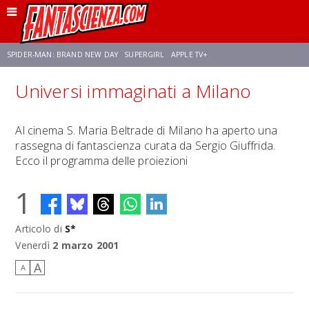
SPIDER-MAN: BRAND NEW DAY
SUPERGIRL
APPLE TV+
Universi immaginati a Milano
FRANCO RICCIARDIELLO
ZENDAYA
STAR TREK
AVENGERS: DOOMSDAY
Al cinema S. Maria Beltrade di Milano ha aperto una
rassegna di fantascienza curata da Sergio Giuffrida.
NETFLIX
SADIE SINK
CELIA ROSE GOODING
Ecco il programma delle proiezioni
1
Articolo di
S*
Venerdì
2 marzo 2001
A
A