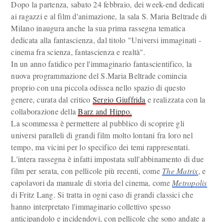
Dopo la partenza, sabato 24 febbraio, dei week-end dedicati
ai ragazzi e al film d'animazione, la sala S. Maria Beltrade di
Milano inaugura anche la sua prima rassegna tematica
dedicata alla fantascienza, dal titolo "Universi immaginati -
cinema fra scienza, fantascienza e realtà".
In un anno fatidico per l'immaginario fantascientifico, la
nuova programmazione del S.Maria Beltrade comincia
proprio con una piccola odissea nello spazio di questo
genere, curata dal critico
Sergio Giuffrida
e realizzata con la
collaborazione della
Barz and Hippo.
La scommessa è permettere al pubblico di scoprire gli
universi paralleli di grandi film molto lontani fra loro nel
tempo, ma vicini per lo specifico dei temi rappresentati.
L'intera rassegna è infatti impostata sull'abbinamento di due
film per serata, con pellicole più recenti, come
The Matrix
, e
capolavori da manuale di storia del cinema, come
Metropolis
di Fritz Lang. Si tratta in ogni caso di grandi classici che
hanno interpretato l'immaginario collettivo spesso
anticipandolo e incidendovi, con pellicole che sono andate a