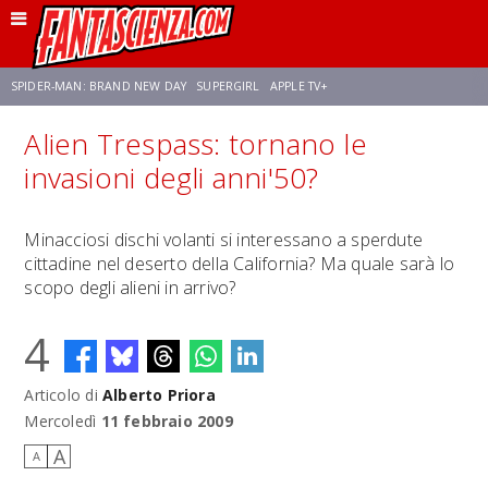
SPIDER-MAN: BRAND NEW DAY
SUPERGIRL
APPLE TV+
Alien Trespass: tornano le
FRANCO RICCIARDIELLO
ZENDAYA
STAR TREK
AVENGERS: DOOMSDAY
invasioni degli anni'50?
NETFLIX
SADIE SINK
STAR TREK: STRANGE NEW WORLDS
Minacciosi dischi volanti si interessano a sperdute
cittadine nel deserto della California? Ma quale sarà lo
scopo degli alieni in arrivo?
4
Articolo di
Alberto Priora
Mercoledì
11 febbraio 2009
A
A