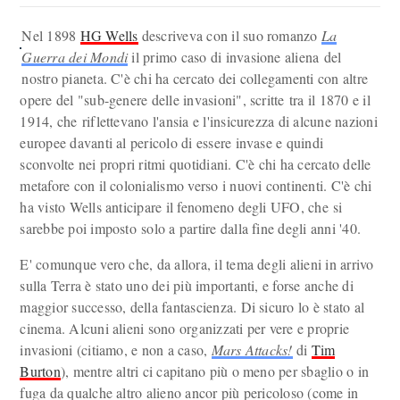
Nel 1898
HG Wells
descriveva con il suo romanzo
La
Guerra dei Mondi
il primo caso di invasione aliena del
nostro pianeta. C'è chi ha cercato dei collegamenti con altre
opere del "sub-genere delle invasioni", scritte tra il 1870 e il
1914, che riflettevano l'ansia e l'insicurezza di alcune nazioni
europee davanti al pericolo di essere invase e quindi
sconvolte nei propri ritmi quotidiani. C'è chi ha cercato delle
metafore con il colonialismo verso i nuovi continenti. C'è chi
ha visto Wells anticipare il fenomeno degli UFO, che si
sarebbe poi imposto solo a partire dalla fine degli anni '40.
E' comunque vero che, da allora, il tema degli alieni in arrivo
sulla Terra è stato uno dei più importanti, e forse anche di
maggior successo, della fantascienza. Di sicuro lo è stato al
cinema. Alcuni alieni sono organizzati per vere e proprie
invasioni (citiamo, e non a caso,
Mars Attacks!
di
Tim
Burton
), mentre altri ci capitano più o meno per sbaglio o in
fuga da qualche altro alieno ancor più pericoloso (come in