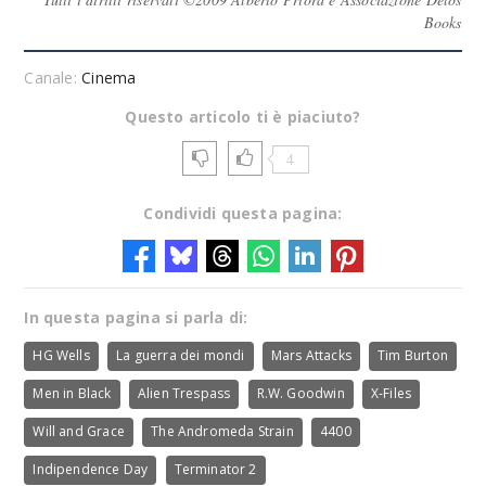
Books
Canale:
Cinema
Questo articolo ti è piaciuto?
4
Condividi questa pagina:
In questa pagina si parla di:
HG Wells
La guerra dei mondi
Mars Attacks
Tim Burton
Men in Black
Alien Trespass
R.W. Goodwin
X-Files
Will and Grace
The Andromeda Strain
4400
Indipendence Day
Terminator 2