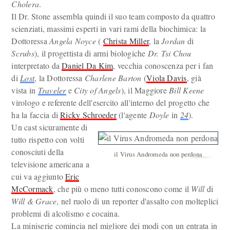
Cholera
.
Il Dr. Stone assembla quindi il suo team composto da quattro
scienziati, massimi esperti in vari rami della biochimica: la
Dottoressa
Angela Noyce
(
Christa Miller
, la
Jordan
di
Scrubs
), il progettista di armi biologiche
Dr. Tsi Chou
interpretato da
Daniel Da Kim
, vecchia conoscenza per i fan
di
Lost
, la Dottoressa
Charlene Barton
(
Viola Davis
, già
vista in
Traveler
e
City of Angels
), il Maggiore
Bill Keene
virologo e referente dell'esercito all'interno del progetto che
ha la faccia di
Ricky Schroeder
(l'agente
Doyle
in
24
).
Un cast sicuramente di
tutto rispetto con volti
conosciuti della
il Virus Andromeda non perdona
televisione americana a
cui va aggiunto
Eric
McCormack
, che più o meno tutti conoscono come il
Will
di
Will & Grace
, nel ruolo di un reporter d'assalto con molteplici
problemi di alcolismo e cocaina.
La miniserie comincia nel migliore dei modi con un entrata in