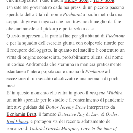
Un satellite governativo cade nei pressi di un piccolo paesino
sperduto dello Utah di nome
Piedmont
a pochi metri da una
coppia di giovani ragazzi che non trovano di meglio da fare
che caricarselo sul pick-up e portarselo a casa.
Questo rappresenta la parola fine per gli abitanti di
Piedmont
,
e per la squadra dell'esercito giunta con colpevole ritardo per
il recupero dell'oggetto, in quanto nel satellite è contenuto un
virus di origine sconosciuta, probabilmente aliena, dal nome
in codice Andromeda che stermina in maniera praticamente
istantanea l'intera popolazione umana di
Piedmont
ad
eccezione di un vecchio alcolizzato e una neonata di pochi
mesi.
E' in questo momento che entra in gioco il
progetto Wildfire
,
un unità speciale per lo studio e il contenimento di pandemie
infettive guidata dal
Dottor Jeremy Stone
interpretato da
Benjamin Bratt
, il famoso
Detective Ray
di
Law & Order
,
Red Planet
, e protagonista del recente adattamento del
romanzo di
Gabriel Garcìa Marquez
,
Love in the time of