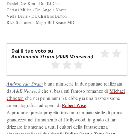
Daniel Dae Kim - Dr. Tsi Cho
Christa Miller - Dr. Angela Noyce
Viola Davis - Dr. Charlene Barton
Rick Schroder - Major Bill Keane MD
Dai il tuo voto su
Andromeda Strain (2008 Miniserie)
Andromeda Strain
è una miniserie in due puntate realizzata
da
A&E Network
che si basa sul famoso romanzo di
Michael
Chricton
che nei primi anni '70 ebbe già una trasposizione
cinematografica ad opera di
Robert Wise
.
A produrre questo progetto troviamo un paio stelle di prima
grandezza nel firmamento di Hollywood, in grado di far
drizzare le antenne a tutti i cultori della fantascienza
cinematografica: i due fratelli
Ridley Scott
e
Tony Scott
.