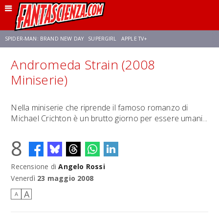
SPIDER-MAN: BRAND NEW DAY
SUPERGIRL
APPLE TV+
Andromeda Strain (2008
FRANCO RICCIARDIELLO
ZENDAYA
AVENGERS: DOOMSDAY
STAR TREK
Miniserie)
NETFLIX
SADIE SINK
CELIA ROSE GOODING
Nella miniserie che riprende il famoso romanzo di
Michael Crichton è un brutto giorno per essere umani...
8
Recensione di
Angelo Rossi
Venerdì
23 maggio 2008
A
A