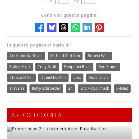
Condividi questa pagina:
In questa pagina si parla di:
Andromeda Strain
Michael Chricton
Robert Wise
Ridley Scott
Tony Scott
Benjamin Bratt
Red Planet
Christa Miller
Daniel Da Kim
Lost
Viola Davis
Traveler
Ricky Schroeder
24
Eric McCormack
X-Files
ARTICOLI CORRELATI