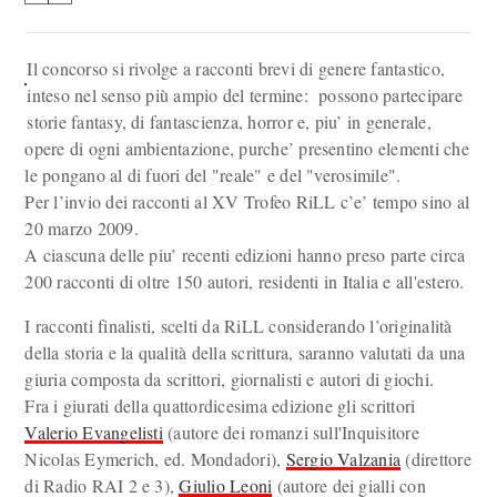
Il concorso si rivolge a racconti brevi di genere fantastico,
inteso nel senso più ampio del termine: possono partecipare
storie fantasy, di fantascienza, horror e, piu’ in generale,
opere di ogni ambientazione, purche’ presentino elementi che
le pongano al di fuori del "reale" e del "verosimile".
Per l’invio dei racconti al XV Trofeo RiLL c’e’ tempo sino al
20 marzo 2009.
A ciascuna delle piu’ recenti edizioni hanno preso parte circa
200 racconti di oltre 150 autori, residenti in Italia e all'estero.
I racconti finalisti, scelti da RiLL considerando l’originalità
della storia e la qualità della scrittura, saranno valutati da una
giuria composta da scrittori, giornalisti e autori di giochi.
Fra i giurati della quattordicesima edizione gli scrittori
Valerio Evangelisti
(autore dei romanzi sull'Inquisitore
Nicolas Eymerich, ed. Mondadori),
Sergio Valzania
(direttore
di Radio RAI 2 e 3),
Giulio Leoni
(autore dei gialli con