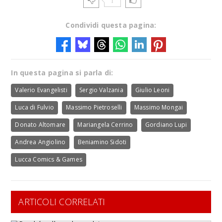
1
Condividi questa pagina:
In questa pagina si parla di:
Valerio Evangelisti
Sergio Valzania
Giulio Leoni
Luca di Fulvio
Massimo Pietroselli
Massimo Mongai
Donato Altomare
Mariangela Cerrino
Gordiano Lupi
Andrea Angiolino
Beniamino Sidoti
Lucca Comics & Games
ARTICOLI CORRELATI