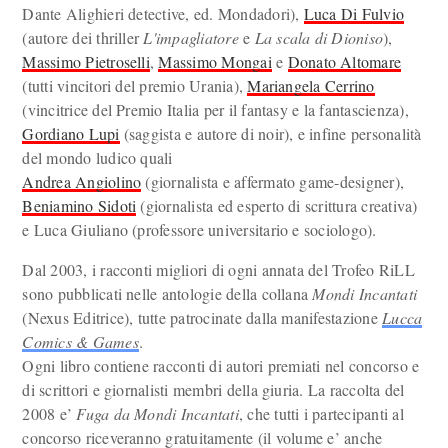
Dante Alighieri detective, ed. Mondadori),
Luca Di Fulvio
(autore dei thriller
L'impagliatore
e
La scala di Dioniso
),
Massimo Pietroselli
,
Massimo Mongai
e
Donato Altomare
(tutti vincitori del premio Urania),
Mariangela Cerrino
(vincitrice del Premio Italia per il fantasy e la fantascienza),
Gordiano Lupi
(saggista e autore di noir), e infine personalità
del mondo ludico quali
Andrea Angiolino
(giornalista e affermato game-designer),
Beniamino Sidoti
(giornalista ed esperto di scrittura creativa)
e Luca Giuliano (professore universitario e sociologo).
Dal 2003, i racconti migliori di ogni annata del Trofeo RiLL
sono pubblicati nelle antologie della collana
Mondi Incantati
(Nexus Editrice), tutte patrocinate dalla manifestazione
Lucca
Comics & Games
.
Ogni libro contiene racconti di autori premiati nel concorso e
di scrittori e giornalisti membri della giuria. La raccolta del
2008 e’
Fuga da Mondi Incantati
, che tutti i partecipanti al
concorso riceveranno gratuitamente (il volume e’ anche