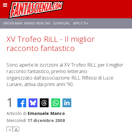
SPIDER-MAN: BRAND NEW DAY
SUPERGIRL
APPLE TV+
XV Trofeo RiLL - Il miglior
FRANCO RICCIARDIELLO
ZENDAYA
STAR TREK
AVENGERS: DOOMSDAY
racconto fantastico
NETFLIX
SADIE SINK
STAR TREK: STRANGE NEW WORLDS
Sono aperte le iscrizioni al XV Trofeo RiLL per il miglior
racconto fantastico, premio letterario
organizzato dall’associazione RiLL Riflessi di Luce
Lunare, attiva dai primi anni '90.
1
Articolo di
Emanuele Manco
Mercoledì
17 dicembre 2008
A
A