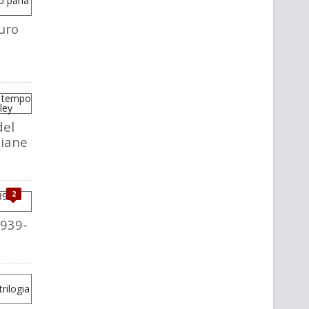
uro
del
liane
2
1939-