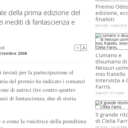
Premio Odiss
nale della prima edizione del
edizione, ecc
finalisti
 inediti di fantascienza e
NOTIZIE / 15/02/2010
A
rdì
A
ttembre 2008
L’umano e
disumano di
Nessun uom
inviati per la partecipazione al
mio fratello.
Intervista a 
iuria del premio ha indicato i romanzi
Farris.
one di autrici (tre contro quattro
SERVIZI / 1/11/2009
nzi di fantascienza, due di storia
Il grande rit
 o come la vincitrice della penultima
di Clelia Farr
NOTIZIE / 16/10/2009