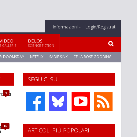
Informazioni
Login/Registrati
VIDEO
DELOS
E GALLERIE
SCIENCE FICTION
S: DOOMSDAY
NETFLIX
SADIE SINK
CELIA ROSE GOODING
E
SEGUICI SU
1
16
ARTICOLI PIÙ POPOLARI