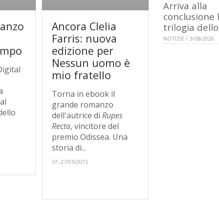
Arriva alla
conclusione 
manzo
Ancora Clelia
trilogia dell
Farris: nuova
NOTIZIE / 3/08/2026
tempo
edizione per
Nessun uomo è
igital
mio fratello
a
Torna in ebook il
al
grande romanzo
dello
dell'autrice di
Rupes
Recta
, vincitore del
premio Odissea. Una
storia di...
S*, 27/05/2015