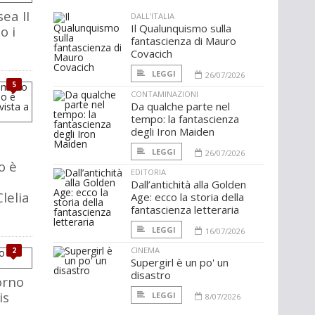
ea II
DALL'ITALIA
Il Qualunquismo sulla
o i
fantascienza di Mauro
Covacich
LEGGI
26/07/2026
5
CONTAMINAZIONI
Da qualche parte nel
tempo: la fantascienza
degli Iron Maiden
LEGGI
26/07/2026
o è
EDITORIA
Dall’antichità alla Golden
Clelia
Age: ecco la storia della
fantascienza letteraria
LEGGI
16/07/2026
CINEMA
2
Supergirl è un po' un
disastro
orno
is
LEGGI
8/07/2026