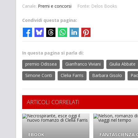
Canale:
Premi e concorsi
Fonte: Delos Books
Condividi questa pagina:
In questa pagina si parla di:
premio Odissea
Gianfranco Viviani
Giulia Abbate
Simone Conti
Clelia Farris
Barbara Gisolo
Pao
ARTICOLI CORRELATI
EBOOK
FANTASCIENZA