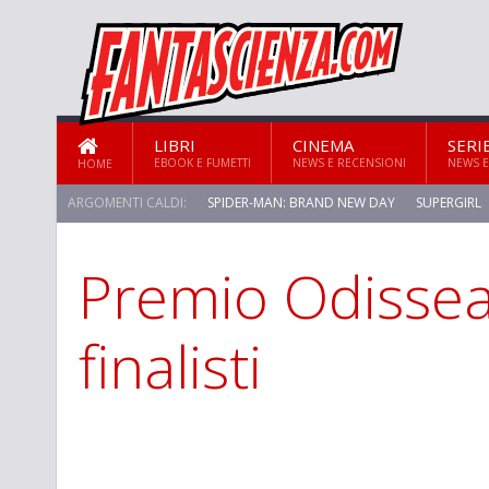
LIBRI
CINEMA
SERI
EBOOK E FUMETTI
NEWS E RECENSIONI
NEWS E
HOME
ARGOMENTI CALDI:
SPIDER-MAN: BRAND NEW DAY
SUPERGIRL
Premio Odissea,
finalisti