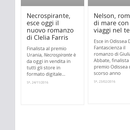
Necrospirante,
Nelson, ro
esce oggi il
di mare con
nuovo romanzo
viaggi nel 
di Clelia Farris
Esce in Odissea D
Fantascienza il
Finalista al premio
romanzo di Giuli
Urania,
Necrospirante
è
Abbate, finalista 
da oggi in vendita in
premio Odissea 
tutti gli store in
scorso anno
formato digitale....
S*, 23/02/2016
S*, 24/11/2016