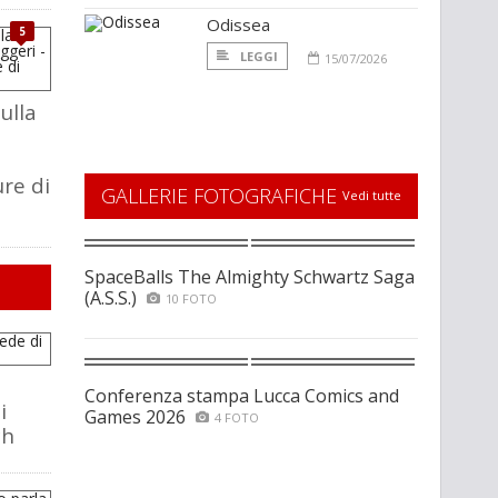
Odissea
5
LEGGI
15/07/2026
ulla
a
re di
GALLERIE FOTOGRAFICHE
Vedi tutte
SpaceBalls The Almighty Schwartz Saga
(A.S.S.)
10 FOTO
Conferenza stampa Lucca Comics and
i
Games 2026
4 FOTO
ch