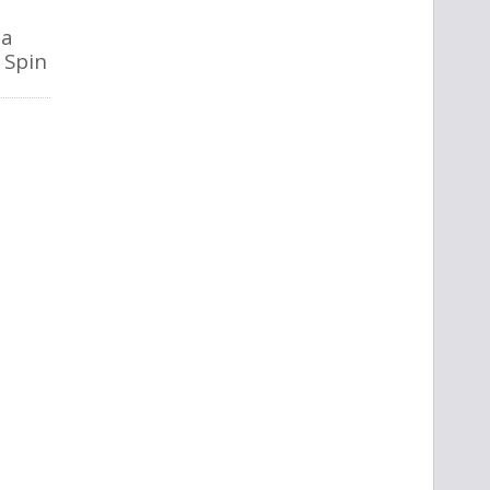
la
o Spin