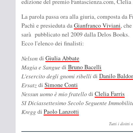
edizione del premio Fantascienza.com, Clelia 
La parola passa ora alla giuria, composta da F
Pachì e presieduta da
Gianfranco Viviani
, che
sarà pubblicato nel 2009 dalla Delos Books.
Ecco l'elenco dei finalisti:
di
Giulia Abbate
Nelson
di
Bruno Bacelli
Magia e Sangue
di
Danilo Baldo
L'esercito degli gnomi ribelli
di
Simone Conti
Ersatz
di
Clelia Farris
Nessun uomo è mio fratello
SI Diciassettesimo Secolo Seguente Immobilit
di
Paolo Lanzotti
Kregg
Tutti i diritt