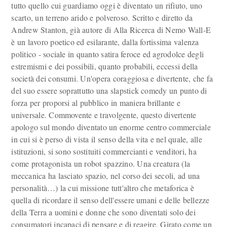
tutto quello cui guardiamo oggi è diventato un rifiuto, uno
scarto, un terreno arido e polveroso. Scritto e diretto da
Andrew Stanton, già autore di Alla Ricerca di Nemo Wall-E
è un lavoro poetico ed esilarante, dalla fortissima valenza
politico - sociale in quanto satira feroce ed agrodolce degli
estremismi e dei possibili, quanto probabili, eccessi della
società dei consumi. Un'opera coraggiosa e divertente, che fa
del suo essere soprattutto una slapstick comedy un punto di
forza per proporsi al pubblico in maniera brillante e
universale. Commovente e travolgente, questo divertente
apologo sul mondo diventato un enorme centro commerciale
in cui si è perso di vista il senso della vita e nel quale, alle
istituzioni, si sono sostituiti commercianti e venditori, ha
come protagonista un robot spazzino. Una creatura (la
meccanica ha lasciato spazio, nel corso dei secoli, ad una
personalità…) la cui missione tutt'altro che metaforica è
quella di ricordare il senso dell'essere umani e delle bellezze
della Terra a uomini e donne che sono diventati solo dei
consumatori incapaci di pensare e di reagire. Girato come un