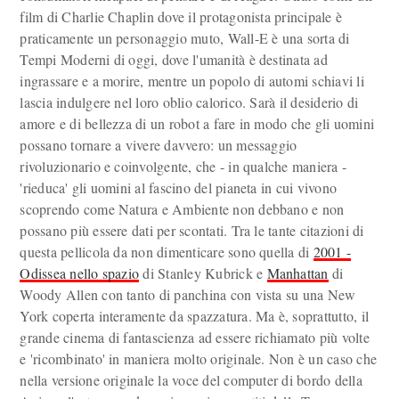
film di Charlie Chaplin dove il protagonista principale è
praticamente un personaggio muto, Wall-E è una sorta di
Tempi Moderni di oggi, dove l'umanità è destinata ad
ingrassare e a morire, mentre un popolo di automi schiavi li
lascia indulgere nel loro oblio calorico. Sarà il desiderio di
amore e di bellezza di un robot a fare in modo che gli uomini
possano tornare a vivere davvero: un messaggio
rivoluzionario e coinvolgente, che - in qualche maniera -
'rieduca' gli uomini al fascino del pianeta in cui vivono
scoprendo come Natura e Ambiente non debbano e non
possano più essere dati per scontati. Tra le tante citazioni di
questa pellicola da non dimenticare sono quella di
2001 -
Odissea nello spazio
di Stanley Kubrick e
Manhattan
di
Woody Allen con tanto di panchina con vista su una New
York coperta interamente da spazzatura. Ma è, soprattutto, il
grande cinema di fantascienza ad essere richiamato più volte
e 'ricombinato' in maniera molto originale. Non è un caso che
nella versione originale la voce del computer di bordo della