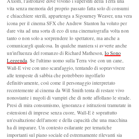
Axiom, l'astronave dove vivono i superstiti della Terra una
vita senza memoria del proprio passato fatta solo di consumi
e chiacchiere sterili, appartenga a Sigourney Weaver, una vera
icona per il cinema SFX che Andrew Stanton ha voluto per
dare vita ad una sorta di eco di una cinematografia volta non
tanto o non solo a sorprendere lo spettatore, ma anche a
comunicargli qualcosa. In qualche maniera si avverte anche
un'influenza del romanzo di Richard Matheson,
Io Sono
Leggenda
. Se l'ultimo uomo sulla Terra vive con un cane,
Wall-E vive con uno scarafaggio, tentando di sopravvivere
alle tempeste di sabbia che potrebbero ingolfarlo
definitivamente, così come il personaggio interpretato
recentemente al cinema da Will Smith tenta di restare vivo
nonostante i nugoli di vampiri che di notte affollano le strade.
Presi di mira consumismo, ignoranza e istituzioni tramutate in
estensioni di imprese senza cuore, Wall-E è soprattutto
un'esaltazione dell'amore e della capacità che una macchina
ha di imparare. Un contesto esilarante per tematiche
importanti sul piano sociale ed estremamente rilevanti sia