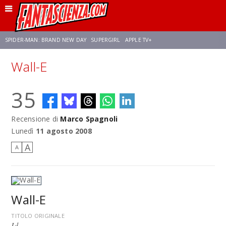
SPIDER-MAN: BRAND NEW DAY
SUPERGIRL
APPLE TV+
Wall-E
FRANCO RICCIARDIELLO
ZENDAYA
AVENGERS: DOOMSDAY
STAR TREK
35
NETFLIX
SADIE SINK
STAR TREK: STRANGE NEW WORLDS
Recensione di
Marco Spagnoli
Lunedì
11 agosto 2008
A
A
Wall-E
TITOLO ORIGINALE
Id.