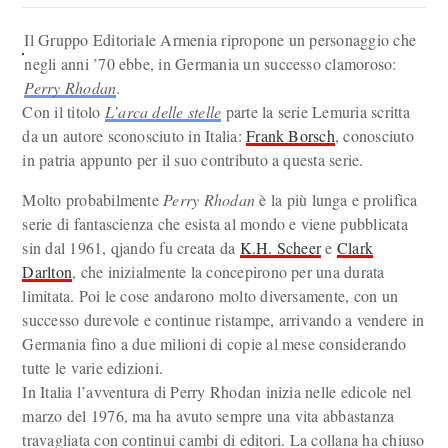
Il Gruppo Editoriale Armenia ripropone un personaggio che
negli anni ’70 ebbe, in Germania un successo clamoroso:
Perry Rhodan
.
Con il titolo
L’arca delle stelle
parte la serie Lemuria scritta
da un autore sconosciuto in Italia:
Frank Borsch
, conosciuto
in patria appunto per il suo contributo a questa serie.
Molto probabilmente
Perry Rhodan
è la più lunga e prolifica
serie di fantascienza che esista al mondo e viene pubblicata
sin dal 1961, qjando fu creata da
K.H. Scheer
e
Clark
Darlton
, che inizialmente la concepirono per una durata
limitata. Poi le cose andarono molto diversamente, con un
successo durevole e continue ristampe, arrivando a vendere in
Germania fino a due milioni di copie al mese considerando
tutte le varie edizioni.
In Italia l’avventura di Perry Rhodan inizia nelle edicole nel
marzo del 1976, ma ha avuto sempre una vita abbastanza
travagliata con continui cambi di editori. La collana ha chiuso