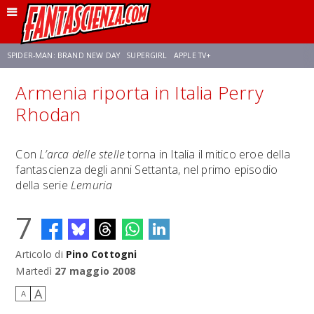
SPIDER-MAN: BRAND NEW DAY
SUPERGIRL
APPLE TV+
Armenia riporta in Italia Perry
FRANCO RICCIARDIELLO
ZENDAYA
STAR TREK
AVENGERS: DOOMSDAY
Rhodan
NETFLIX
SADIE SINK
STAR TREK: STRANGE NEW WORLDS
Con
L’arca delle stelle
torna in Italia il mitico eroe della
fantascienza degli anni Settanta, nel primo episodio
della serie
Lemuria
7
Articolo di
Pino Cottogni
Martedì
27 maggio 2008
A
A