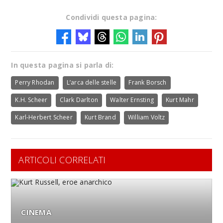
Condividi questa pagina:
In questa pagina si parla di:
Perry Rhodan
L’arca delle stelle
Frank Borsch
K.H. Scheer
Clark Darlton
Walter Ernsting
Kurt Mahr
Karl-Herbert Scheer
Kurt Brand
William Voltz
ARTICOLI CORRELATI
CINEMA