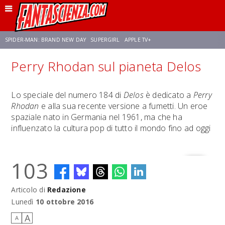
SPIDER-MAN: BRAND NEW DAY
SUPERGIRL
APPLE TV+
Perry Rhodan sul pianeta Delos
FRANCO RICCIARDIELLO
ZENDAYA
STAR TREK
AVENGERS: DOOMSDAY
Lo speciale del numero 184 di
Delos
è dedicato a
Perry
Rhodan
e alla sua recente versione a fumetti. Un eroe
NETFLIX
SADIE SINK
STAR TREK: STRANGE NEW WORLDS
spaziale nato in Germania nel 1961, ma che ha
influenzato la cultura pop di tutto il mondo fino ad oggi
103
Articolo di
Redazione
Lunedì
10 ottobre 2016
A
A