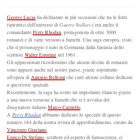
George Lucas
ha dichiarato in più occasioni che tra le fonti
ispiratrici dell'universo di
Guerre Stellari
c'era anche il
comandante
Perry Rhodan
, protagonista di oltre 3000
romanzi e di varie versioni a fumetti. Una saga europea, visto
che il personaggio è nato in Germania dalla fantasia dello
scrittore
Walter Ernsting
nel 1961.
Gli appassionati ricorderanno che alcune decine di romanzi
sono apparsi anche nel nostro paese, grazie soprattutto
all'opera di
Antonio Bellomi
che curò alcune collane dedicate
a quest'eroe spaziale.
Recentemente, la saga ha avuto un importante rilancio grazie
a una nuova versione a fumetti che si è avvalsa del
disegnatore italiano
Marco Castiello
.
A
Perry Rhodan
abbiamo dedicato lo speciale di questo
numero 184 della nostra rivista di approfondimento, curato da
Vincenzo Graziano
.
Enrico Di Stefano
, scrittore ed esperto di fantascienza, ci