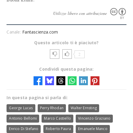
Utilizzo libero con attribuzione
Canale:
Fantascienza.com
Questo articolo ti è piaciuto?
2
Condividi questa pagina:
In questa pagina si parla di:
George Lucas
Perry Rhodan
Walter Ernsting
Antonio Bellomi
Marco Castiello
Vincenzo Graziano
Enrico Di Stefano
Roberto Paura
Emanuele Manco