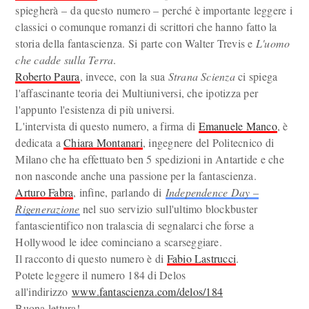
spiegherà – da questo numero – perché è importante leggere i
classici o comunque romanzi di scrittori che hanno fatto la
storia della fantascienza. Si parte con Walter Trevis e
L'uomo
che cadde sulla Terra
.
Roberto Paura
, invece, con la sua
Strana Scienza
ci spiega
l'affascinante teoria dei Multiuniversi, che ipotizza per
l'appunto l'esistenza di più universi.
L'intervista di questo numero, a firma di
Emanuele Manco
, è
dedicata a
Chiara Montanari
, ingegnere del Politecnico di
Milano che ha effettuato ben 5 spedizioni in Antartide e che
non nasconde anche una passione per la fantascienza.
Arturo Fabra
, infine, parlando di
Independence Day –
Rigenerazione
nel suo servizio sull'ultimo blockbuster
fantascientifico non tralascia di segnalarci che forse a
Hollywood le idee cominciano a scarseggiare.
Il racconto di questo numero è di
Fabio Lastrucci
.
Potete leggere il numero 184 di Delos
all'indirizzo
www.fantascienza.com/delos/184
Buona lettura!