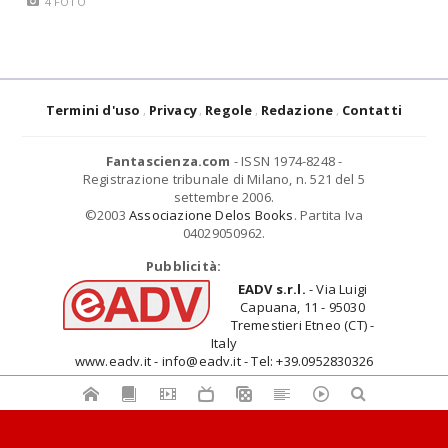
4 FOTO
Termini d'uso
Privacy
Regole
Redazione
Contatti
Fantascienza.com
- ISSN 1974-8248 -
Registrazione tribunale di Milano, n. 521 del 5
settembre 2006.
©2003
Associazione Delos Books
. Partita Iva
04029050962.
Pubblicità:
EADV s.r.l.
- Via Luigi
Capuana, 11 - 95030
Tremestieri Etneo (CT) -
Italy
www.eadv.it - info@eadv.it - Tel: +39.0952830326