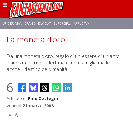
SPIDER-MAN: BRAND NEW DAY
SUPERGIRL
APPLE TV+
La moneta d’oro
FRANCO RICCIARDIELLO
ZENDAYA
AVENGERS: DOOMSDAY
STAR TREK
Da una moneta d’oro, regalo di un essere di un altro
pianeta, dipende la fortuna di una famiglia ma forse
NETFLIX
SADIE SINK
STAR TREK: STRANGE NEW WORLDS
anche il destino dell’umanità
6
Articolo di
Pino Cottogni
Venerdì
21 marzo 2008
A
A