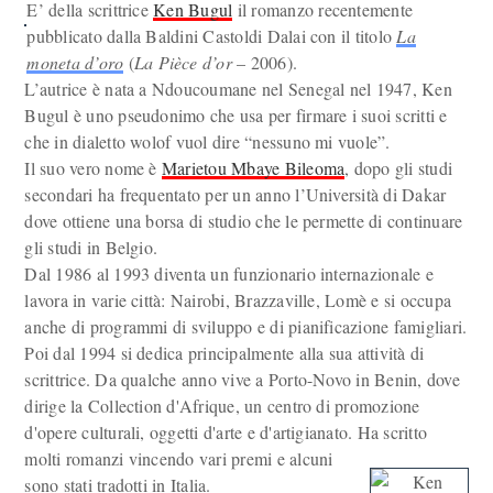
E’ della scrittrice
Ken Bugul
il romanzo recentemente
pubblicato dalla Baldini Castoldi Dalai con il titolo
La
moneta d’oro
(
La Pièce
d’or
– 2006).
L’autrice è nata a Ndoucoumane nel Senegal nel 1947, Ken
Bugul è uno pseudonimo che usa per firmare i suoi scritti e
che in dialetto wolof vuol dire “nessuno mi vuole”.
Il suo vero nome è
Marietou Mbaye Bileoma
, dopo gli studi
secondari ha frequentato per un anno l’Università di Dakar
dove ottiene una borsa di studio che le permette di continuare
gli studi in Belgio.
Dal 1986 al 1993 diventa un funzionario internazionale e
lavora in varie città: Nairobi, Brazzaville, Lomè e si occupa
anche di programmi di sviluppo e di pianificazione famigliari.
Poi dal 1994 si dedica principalmente alla sua attività di
scrittrice. Da qualche anno vive a Porto-Novo in Benin, dove
dirige la Collection d'Afrique, un centro di promozione
d'opere culturali, oggetti d'arte e d'artigianato. Ha scritto
molti romanzi vincendo vari premi e alcuni
sono stati tradotti in Italia.