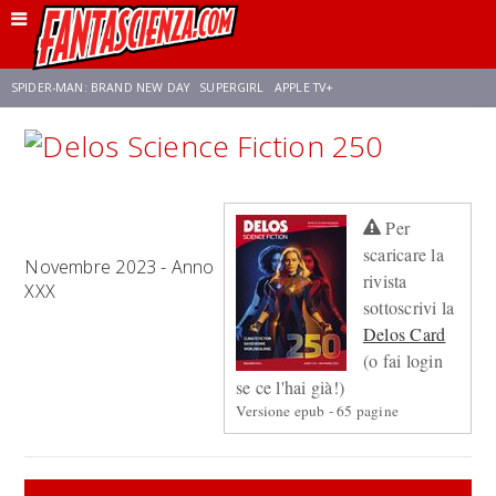
SPIDER-MAN: BRAND NEW DAY
SUPERGIRL
APPLE TV+
FRANCO RICCIARDIELLO
ZENDAYA
STAR TREK
AVENGERS: DOOMSDAY
Per
NETFLIX
SADIE SINK
CELIA ROSE GOODING
scaricare la
Novembre 2023 - Anno
rivista
XXX
sottoscrivi la
Delos Card
(o fai login
se ce l'hai già!)
Versione epub - 65 pagine