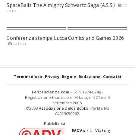
SpaceBalls The Almighty Schwartz Saga (A.S.S.)
10
FOTO
Conferenza stampa Lucca Comics and Games 2026
4 FOTO
Termini d'uso
Privacy
Regole
Redazione
Contatti
Fantascienza.com
- ISSN 1974-8248 -
Registrazione tribunale di Milano, n. 521 del 5
settembre 2006.
©2003
Associazione Delos Books
. Partita Iva
04029050962.
Pubblicità:
EADV s.r.l.
- Via Luigi