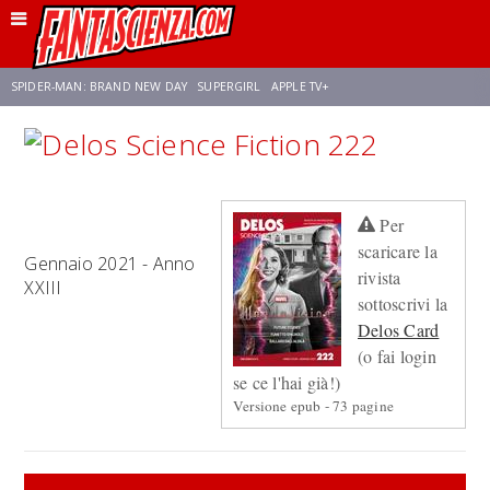
SPIDER-MAN: BRAND NEW DAY
SUPERGIRL
APPLE TV+
FRANCO RICCIARDIELLO
ZENDAYA
STAR TREK
AVENGERS: DOOMSDAY
Per
NETFLIX
SADIE SINK
CELIA ROSE GOODING
scaricare la
Gennaio 2021 - Anno
rivista
XXIII
sottoscrivi la
Delos Card
(o fai login
se ce l'hai già!)
Versione epub - 73 pagine