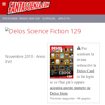
SPIDER-MAN: BRAND NEW DAY
SUPERGIRL
APPLE TV+
FRANCO RICCIARDIELLO
ZENDAYA
STAR TREK
AVENGERS: DOOMSDAY
Per
NETFLIX
SADIE SINK
CELIA ROSE GOODING
scaricare la
Novembre 2010 - Anno
rivista
XVII
sottoscrivi la
Delos Card
(o fai login
se ce l'hai già!) oppure
acquista questo numero su
Delos Store
Versione magazine - 66 pagine