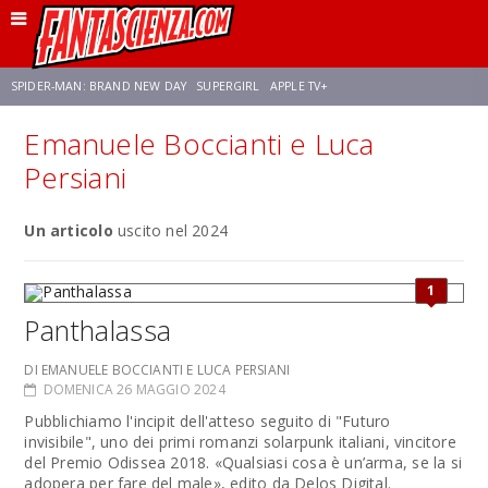
SPIDER-MAN: BRAND NEW DAY
SUPERGIRL
APPLE TV+
Emanuele Boccianti e Luca
FRANCO RICCIARDIELLO
ZENDAYA
STAR TREK
AVENGERS: DOOMSDAY
Persiani
NETFLIX
Un articolo
SADIE SINK
uscito nel 2024
STAR TREK: STRANGE NEW WORLDS
1
Panthalassa
DI EMANUELE BOCCIANTI E LUCA PERSIANI
DOMENICA 26 MAGGIO 2024
Pubblichiamo l'incipit dell'atteso seguito di "Futuro
invisibile", uno dei primi romanzi solarpunk italiani, vincitore
del Premio Odissea 2018. «Qualsiasi cosa è un’arma, se la si
adopera per fare del male», edito da Delos Digital.