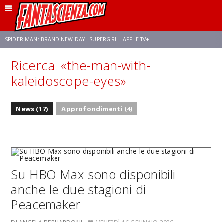
SPIDER-MAN: BRAND NEW DAY
SUPERGIRL
APPLE TV+
Ricerca: «the-man-with-
FRANCO RICCIARDIELLO
ZENDAYA
STAR TREK
AVENGERS: DOOMSDAY
kaleidoscope-eyes»
NETFLIX
SADIE SINK
STAR TREK: STRANGE NEW WORLDS
News (17)
Approfondimenti (4)
Su HBO Max sono disponibili
anche le due stagioni di
Peacemaker