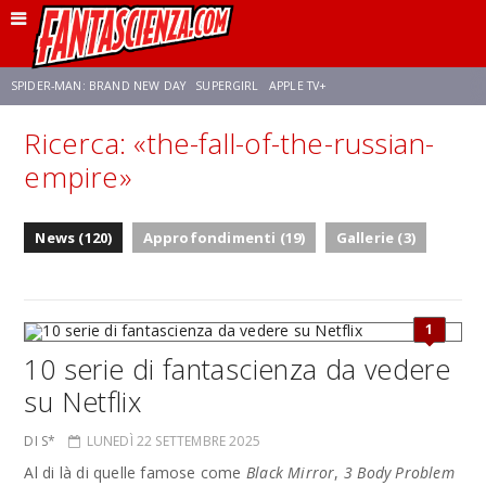
SPIDER-MAN: BRAND NEW DAY
SUPERGIRL
APPLE TV+
Ricerca: «the-fall-of-the-russian-
FRANCO RICCIARDIELLO
ZENDAYA
STAR TREK
AVENGERS: DOOMSDAY
empire»
NETFLIX
SADIE SINK
CELIA ROSE GOODING
News (120)
Approfondimenti (19)
Gallerie (3)
1
10 serie di fantascienza da vedere
su Netflix
DI S*
LUNEDÌ 22 SETTEMBRE 2025
Al di là di quelle famose come
Black Mirror
,
3 Body Problem