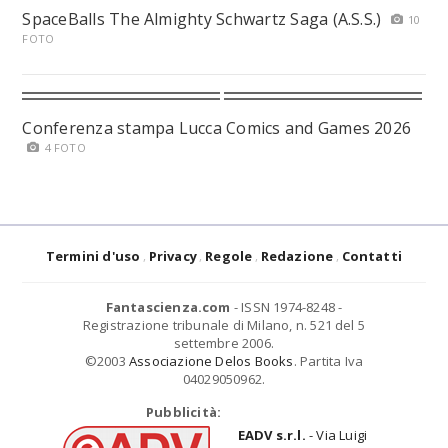
SpaceBalls The Almighty Schwartz Saga (A.S.S.)
10
FOTO
Conferenza stampa Lucca Comics and Games 2026
4 FOTO
Termini d'uso
Privacy
Regole
Redazione
Contatti
Fantascienza.com
- ISSN 1974-8248 -
Registrazione tribunale di Milano, n. 521 del 5
settembre 2006.
©2003
Associazione Delos Books
. Partita Iva
04029050962.
Pubblicità:
EADV s.r.l.
- Via Luigi