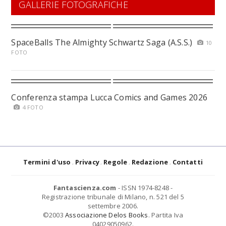
GALLERIE FOTOGRAFICHE
SpaceBalls The Almighty Schwartz Saga (A.S.S.)
10
FOTO
Conferenza stampa Lucca Comics and Games 2026
4 FOTO
Termini d'uso
Privacy
Regole
Redazione
Contatti
Fantascienza.com
- ISSN 1974-8248 -
Registrazione tribunale di Milano, n. 521 del 5
settembre 2006.
©2003
Associazione Delos Books
. Partita Iva
04029050962.