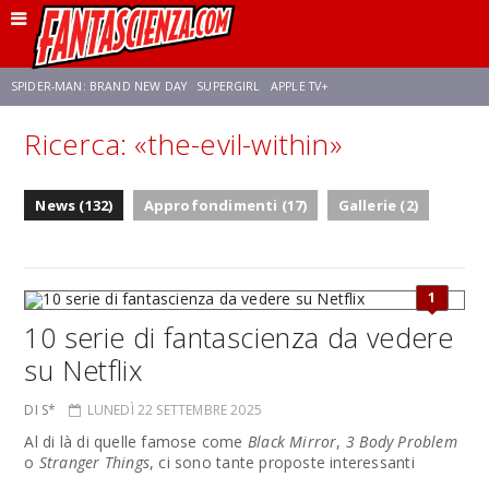
SPIDER-MAN: BRAND NEW DAY
SUPERGIRL
APPLE TV+
Ricerca: «the-evil-within»
FRANCO RICCIARDIELLO
ZENDAYA
STAR TREK
AVENGERS: DOOMSDAY
News (132)
Approfondimenti (17)
Gallerie (2)
NETFLIX
SADIE SINK
CELIA ROSE GOODING
1
10 serie di fantascienza da vedere
su Netflix
DI S*
LUNEDÌ 22 SETTEMBRE 2025
Al di là di quelle famose come
Black Mirror
,
3 Body Problem
o
Stranger Things
, ci sono tante proposte interessanti