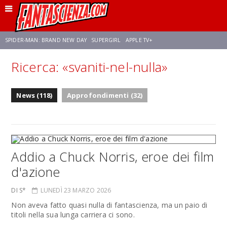
SPIDER-MAN: BRAND NEW DAY
SUPERGIRL
APPLE TV+
Ricerca: «svaniti-nel-nulla»
FRANCO RICCIARDIELLO
ZENDAYA
STAR TREK
AVENGERS: DOOMSDAY
News (118)
Approfondimenti (32)
NETFLIX
SADIE SINK
STAR TREK: STRANGE NEW WORLDS
Addio a Chuck Norris, eroe dei film
d'azione
DI S*
LUNEDÌ 23 MARZO 2026
Non aveva fatto quasi nulla di fantascienza, ma un paio di
titoli nella sua lunga carriera ci sono.