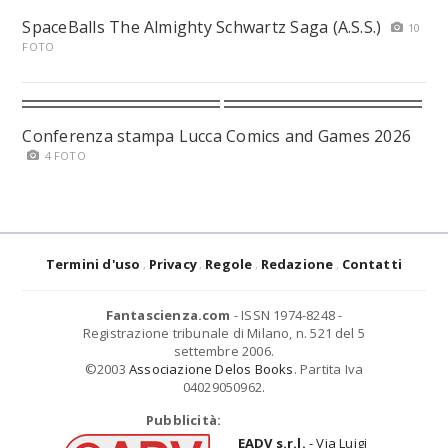
SpaceBalls The Almighty Schwartz Saga (A.S.S.)
10
FOTO
Conferenza stampa Lucca Comics and Games 2026
4 FOTO
Termini d'uso
Privacy
Regole
Redazione
Contatti
Fantascienza.com
- ISSN 1974-8248 -
Registrazione tribunale di Milano, n. 521 del 5
settembre 2006.
©2003
Associazione Delos Books
. Partita Iva
04029050962.
Pubblicità:
EADV s.r.l.
- Via Luigi