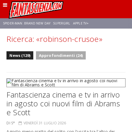
SPIDER-MAN: BRAND NEW DAY
SUPERGIRL
APPLE TV+
Ricerca: «robinson-crusoe»
FRANCO RICCIARDIELLO
ZENDAYA
STAR TREK
AVENGERS: DOOMSDAY
News (129)
Approfondimenti (24)
NETFLIX
SADIE SINK
CELIA ROSE GOODING
Fantascienza cinema e tv in arrivo
in agosto coi nuovi film di Abrams
e Scott
DI S*
VENERDÌ 31 LUGLIO 2026
Agosto meno piatto del solito con l'uscita tra l'altro dei