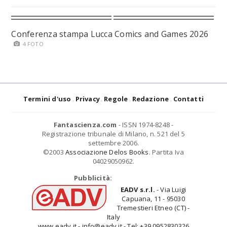
Conferenza stampa Lucca Comics and Games 2026
4 FOTO
Termini d'uso
Privacy
Regole
Redazione
Contatti
Fantascienza.com
- ISSN 1974-8248 -
Registrazione tribunale di Milano, n. 521 del 5
settembre 2006.
©2003
Associazione Delos Books
. Partita Iva
04029050962.
Pubblicità:
EADV s.r.l.
- Via Luigi
Capuana, 11 - 95030
Tremestieri Etneo (CT) -
Italy
www.eadv.it - info@eadv.it - Tel: +39.0952830326