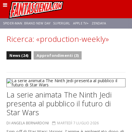
SPIDER-MAN: BRAND NEW DAY
SUPERGIRL
APPLE TV+
ZENDAYA
Ricerca: «production-weekly»
FRANCO RICCIARDIELLO
AVENGERS: DOOMSDAY
STAR TREK
NETFLIX
News (24)
Approfondimenti (3)
SADIE SINK
STAR TREK: STRANGE NEW WORLDS
La serie animata The Ninth Jedi
presenta al pubblico il futuro di
Star Wars
DI ANGELA BERNARDONI
MARTEDÌ 7 LUGLIO 2026
Spin-off di Star Wars: Visions, l'anime è ambientato dopo gli