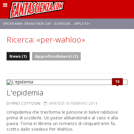
SPIDER-MAN: BRAND NEW DAY
SUPERGIRL
APPLE TV+
Ricerca: «per-wahloo»
FRANCO RICCIARDIELLO
ZENDAYA
STAR TREK
AVENGERS: DOOMSDAY
News (1)
Approfondimenti (1)
NETFLIX
SADIE SINK
STAR TREK: STRANGE NEW WORLDS
10
L'epidemia
DI PINO COTTOGNI
MARTEDÌ 18 FEBBRAIO 2014
Un’epidemia che trasforma le persone in belve rabbiose
prima di ucciderle. Un paese abbandonato al caos e alla
paura. Torna in libreria un romanzo di cinquant'anni fa,
scritto dallo svedese Per Wahloo.