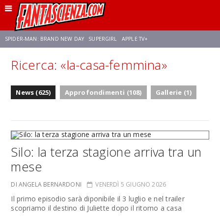
SPIDER-MAN: BRAND NEW DAY
SUPERGIRL
APPLE TV+
Ricerca: «la-casa-femmina»
FRANCO RICCIARDIELLO
ZENDAYA
STAR TREK
AVENGERS: DOOMSDAY
News (625)
Approfondimenti (108)
Gallerie (1)
NETFLIX
SADIE SINK
CELIA ROSE GOODING
Silo: la terza stagione arriva tra un
mese
DI ANGELA BERNARDONI
VENERDÌ 5 GIUGNO 2026
Il primo episodio sarà diponibile il 3 luglio e nel trailer
scopriamo il destino di Juliette dopo il ritorno a casa