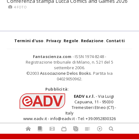
Conferenza stampa Lucca Comics and Games 2026
4 FOTO
Termini d'uso
Privacy
Regole
Redazione
Contatti
Fantascienza.com
- ISSN 1974-8248 -
Registrazione tribunale di Milano, n. 521 del 5
settembre 2006.
©2003
Associazione Delos Books
. Partita Iva
04029050962.
Pubblicità:
EADV s.r.l.
- Via Luigi
Capuana, 11 - 95030
Tremestieri Etneo (CT) -
Italy
www.eadv.it - info@eadv.it - Tel: +39.0952830326