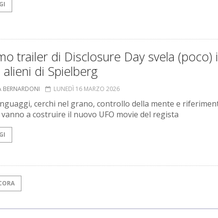
GI
imo trailer di Disclosure Day svela (poco) i
 alieni di Spielberg
A BERNARDONI
LUNEDÌ 16 MARZO 2026
inguaggi, cerchi nel grano, controllo della mente e riferiment
 vanno a costruire il nuovo UFO movie del regista
GI
CORA