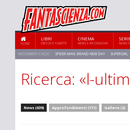
LIBRI
CINEMA
SERI
EBOOK E FUMETTI
NEWS E RECENSIONI
NEWS E
HOME
ARGOMENTI CALDI:
SPIDER-MAN: BRAND NEW DAY
SUPERGIRL
Ricerca: «l-ult
News (639)
Approfondimenti (111)
Gallerie (2)