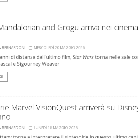
Mandalorian and Grogu arriva nei cinem
A BERNARDONI
MERCOLEDÌ 20 MAGGIO 2026
anni di distanza dall'ultimo film,
Star Wars
torna nelle sale co
ascal e Sigourney Weaver
GI
rie Marvel VisionQuest arriverà su Disne
nno
A BERNARDONI
LUNEDÌ 18 MAGGIO 2026
ttany torna a interpretare il sintezoide in questo ultimo capi