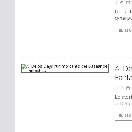
DI S*
Un cort
cyberp
LEG
Ai De
Fanta
DI S*
Lo stori
ai Delo
LEG