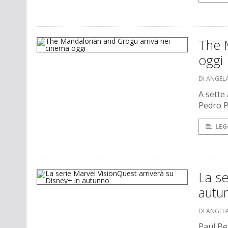
The 
oggi
DI ANGEL
A sette 
Pedro P
LEG
La se
autu
DI ANGEL
Paul Be