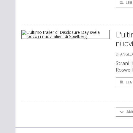
LEG
L'ult
nuovi
DI ANGEL
Strani l
Roswell
LEG
AN