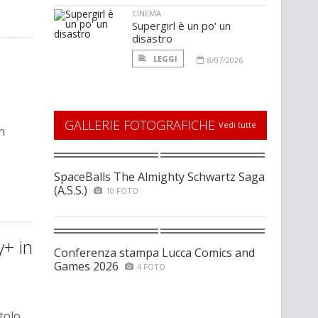
CINEMA
Supergirl è un po' un
disastro
a
LEGGI
8/07/2026
GALLERIE FOTOGRAFICHE
Vedi tutte
n
SpaceBalls The Almighty Schwartz Saga
(A.S.S.)
10 FOTO
y+ in
Conferenza stampa Lucca Comics and
Games 2026
4 FOTO
tolo