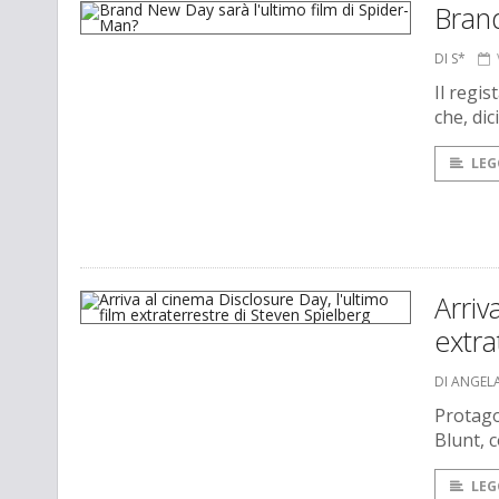
Brand
DI S*
Il regi
che, di
LEG
Arriv
extra
DI ANGEL
Protago
Blunt, 
LEG