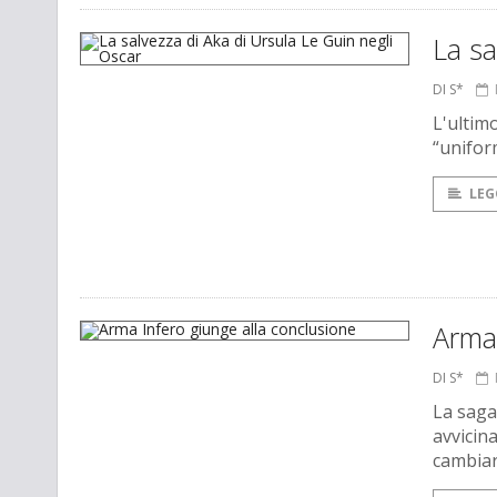
La sa
DI S*
L'ultim
“unifor
LEG
Arma 
DI S*
La saga 
avvicin
cambiar