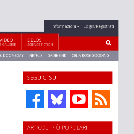
Informazioni
Login/Registrati
VIDEO
DELOS
E GALLERIE
SCIENCE FICTION
S: DOOMSDAY
NETFLIX
SADIE SINK
CELIA ROSE GOODING
SEGUICI SU
ARTICOLI PIÙ POPOLARI