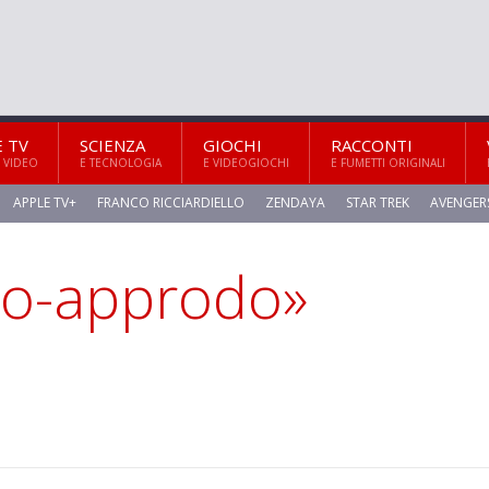
E TV
SCIENZA
GIOCHI
RACCONTI
 VIDEO
E TECNOLOGIA
E VIDEOGIOCHI
E FUMETTI ORIGINALI
APPLE TV+
FRANCO RICCIARDIELLO
ZENDAYA
STAR TREK
AVENGER
imo-approdo»