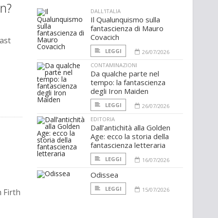
an?
DALL'ITALIA
Il Qualunquismo sulla
fantascienza di Mauro
Covacich
ast
LEGGI
26/07/2026
CONTAMINAZIONI
Da qualche parte nel
tempo: la fantascienza
degli Iron Maiden
LEGGI
26/07/2026
EDITORIA
Dall’antichità alla Golden
Age: ecco la storia della
fantascienza letteraria
LEGGI
16/07/2026
Odissea
LEGGI
15/07/2026
 Firth