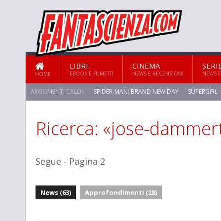
LIBRI
CINEMA
SERI
EBOOK E FUMETTI
NEWS E RECENSIONI
NEWS E
HOME
ARGOMENTI CALDI:
SPIDER-MAN: BRAND NEW DAY
SUPERGIRL
Ricerca: «jose-dammer
STAR TREK: STRANGE NEW WORLDS
Segue - Pagina 2
News (63)
Approfondimenti (28)