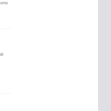
 sono
di