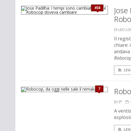
458
Jose 
Robo
DI LEO L
Il regis
chiare: 
andava 
Roboco
LEG
7
Roboc
DI S*
A venti
esplosio
LEG