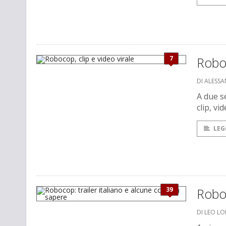
7
Roboc
DI ALESS
A due se
clip, vid
LEG
39
Roboc
DI LEO L