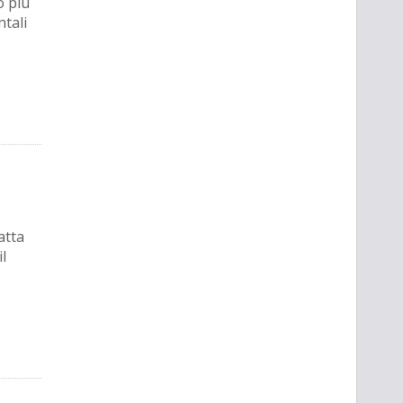
o più
ntali
atta
l