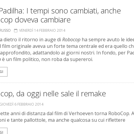
Padilha: I tempi sono cambiati, anche
cop doveva cambiare
ORUSSO
VENERDÌ 14 FEBBRAIO 2014
ta dietro il ritorno in auge di
Robocop
ha sempre avuto le ide
il film originale aveva un forte tema centrale ed era quello c
approfondito, adattandolo ai giorni nostri. In fondo, per Pad
p
è un film politico, non roba da supereroi.
GI
op, da oggi nelle sale il remake
GIOVEDÌ 6 FEBBRAIO 2014
sette anni di distanza dal film di Verhoeven torna RoboCop. 
ni e tante pallottole, ma anche qualcosa su cui riflettere
GI