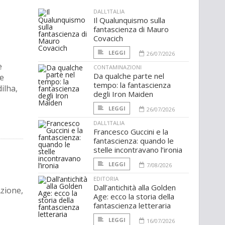
DALL'ITALIA
Il Qualunquismo sulla
fantascienza di Mauro
Covacich
LEGGI
26/07/2026
e
CONTAMINAZIONI
Da qualche parte nel
he
tempo: la fantascienza
ilha,
degli Iron Maiden
LEGGI
26/07/2026
DALL'ITALIA
Francesco Guccini e la
fantascienza: quando le
stelle incontravano l’ironia
LEGGI
7/08/2026
EDITORIA
Dall’antichità alla Golden
Azione,
Age: ecco la storia della
fantascienza letteraria
LEGGI
16/07/2026