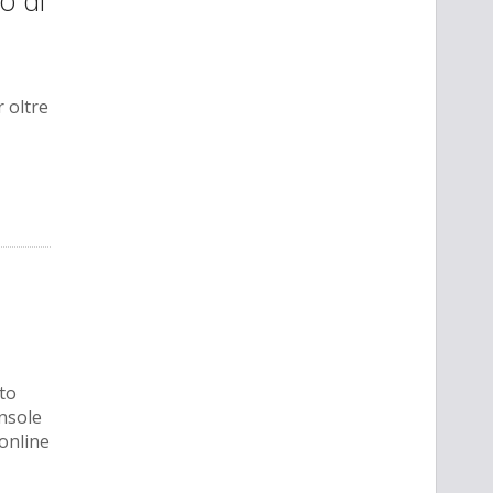
o di
r oltre
uto
onsole
 online