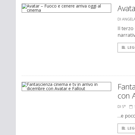
Avata
DI ANGEL
Il terz
narrati
LEG
Fanta
con A
DI S*
…e poco
LEG