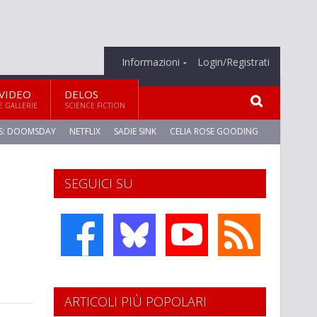
Informazioni
Login/Registrati
VIDEO
DELOS
E GALLERIE
SCIENCE FICTION
S: DOOMSDAY
NETFLIX
SADIE SINK
CELIA ROSE GOODING
SEGUICI SU
ARTICOLI PIÙ POPOLARI