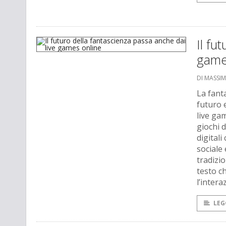
Il fu
game
DI MASSI
La fant
futuro 
live ga
giochi 
digital
sociale
tradizi
testo c
l’intera
LEG