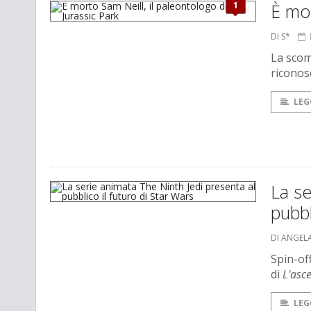
1
È mor
DI S*
La scom
riconosc
LEG
La se
pubbl
DI ANGEL
Spin-of
di
L'asc
LEG