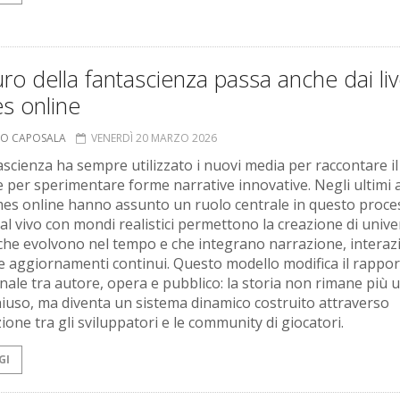
turo della fantascienza passa anche dai li
s online
MO CAPOSALA
VENERDÌ 20 MARZO 2026
ascienza ha sempre utilizzato i nuovi media per raccontare il
e per sperimentare forme narrative innovative. Negli ultimi a
mes online hanno assunto un ruolo centrale in questo proces
dal vivo con mondi realistici permettono la creazione di unive
i che evolvono nel tempo e che integrano narrazione, interaz
 e aggiornamenti continui. Questo modello modifica il rappo
onale tra autore, opera e pubblico: la storia non rimane più 
hiuso, ma diventa un sistema dinamico costruito attraverso
zione tra gli sviluppatori e le community di giocatori.
GI