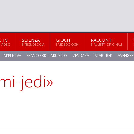
E TV
SCIENZA
GIOCHI
RACCONTI
 VIDEO
E TECNOLOGIA
E VIDEOGIOCHI
E FUMETTI ORIGINALI
APPLE TV+
FRANCO RICCIARDIELLO
ZENDAYA
STAR TREK
AVENGER
imi-jedi»