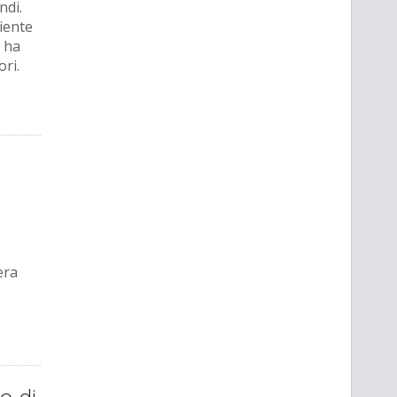
ndi.
niente
i ha
ri.
era