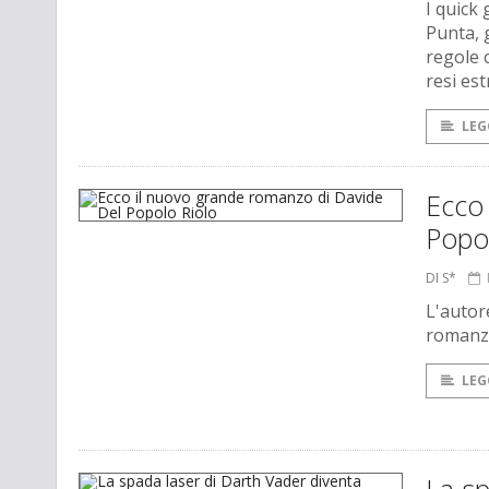
I quick
Punta, 
regole c
resi es
LEG
Ecco
Popo
DI S*
L'autor
romanzo
LEG