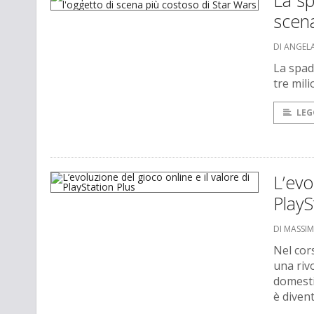
La sp
scena
DI ANGEL
La spada
tre mili
LEG
L’evo
PlayS
DI MASSI
Nel cor
una riv
domestic
è divent