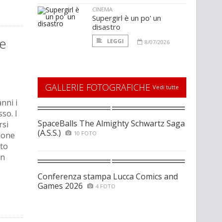
CINEMA
Supergirl è un po' un
disastro
ve
LEGGI
8/07/2026
GALLERIE FOTOGRAFICHE
Vedi tutte
nni i
so. I
SpaceBalls The Almighty Schwartz Saga
rsi
(A.S.S.)
10 FOTO
ione
rto
un
Conferenza stampa Lucca Comics and
Games 2026
4 FOTO