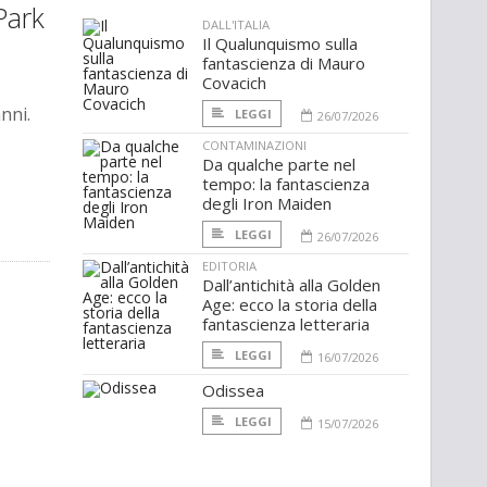
Park
DALL'ITALIA
Il Qualunquismo sulla
fantascienza di Mauro
Covacich
nni.
LEGGI
26/07/2026
CONTAMINAZIONI
Da qualche parte nel
tempo: la fantascienza
degli Iron Maiden
LEGGI
26/07/2026
EDITORIA
Dall’antichità alla Golden
Age: ecco la storia della
fantascienza letteraria
LEGGI
16/07/2026
Odissea
LEGGI
15/07/2026