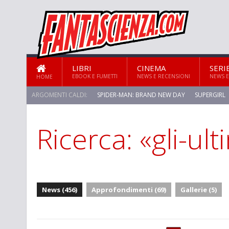
LIBRI
CINEMA
SERI
EBOOK E FUMETTI
NEWS E RECENSIONI
NEWS E
HOME
ARGOMENTI CALDI:
SPIDER-MAN: BRAND NEW DAY
SUPERGIRL
Ricerca: «gli-ult
News (456)
Approfondimenti (69)
Gallerie (5)