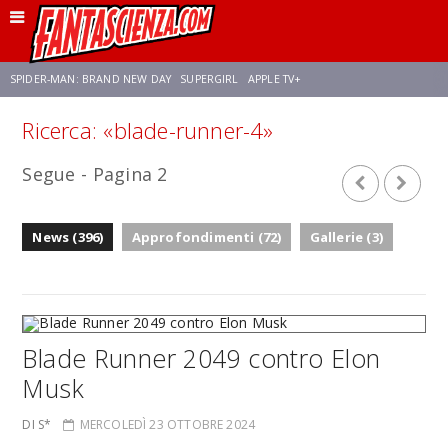
SPIDER-MAN: BRAND NEW DAY
SUPERGIRL
APPLE TV+
Ricerca: «blade-runner-4»
FRANCO RICCIARDIELLO
ZENDAYA
STAR TREK
AVENGERS: DOOMSDAY
Segue - Pagina 2
NETFLIX
SADIE SINK
CELIA ROSE GOODING
News (396)
Approfondimenti (72)
Gallerie (3)
Blade Runner 2049 contro Elon
Musk
DI S*
MERCOLEDÌ 23 OTTOBRE 2024