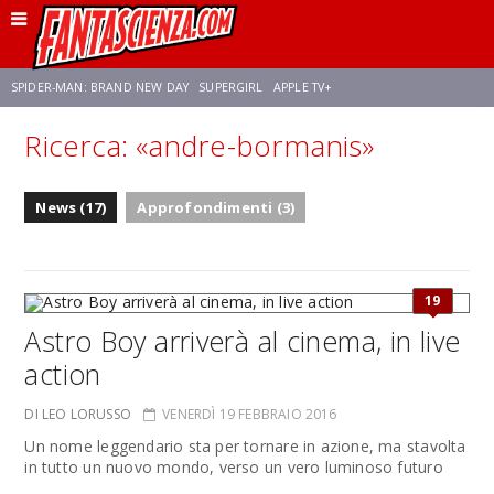
SPIDER-MAN: BRAND NEW DAY
SUPERGIRL
APPLE TV+
Ricerca: «andre-bormanis»
FRANCO RICCIARDIELLO
ZENDAYA
STAR TREK
AVENGERS: DOOMSDAY
News (17)
Approfondimenti (3)
NETFLIX
SADIE SINK
STAR TREK: STRANGE NEW WORLDS
19
Astro Boy arriverà al cinema, in live
action
DI LEO LORUSSO
VENERDÌ 19 FEBBRAIO 2016
Un nome leggendario sta per tornare in azione, ma stavolta
in tutto un nuovo mondo, verso un vero luminoso futuro