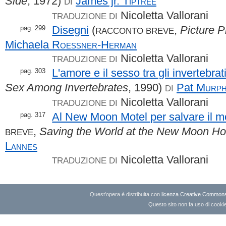
Side
, 1972)
James jr.
Tiptree
DI
Nicoletta Vallorani
TRADUZIONE DI
Disegni
(
,
Picture P
pag. 299
RACCONTO BREVE
Michaela
Roessner-Herman
Nicoletta Vallorani
TRADUZIONE DI
L'amore e il sesso tra gli invertebrat
pag. 303
Sex Among Invertebrates
, 1990)
Pat
Murp
DI
Nicoletta Vallorani
TRADUZIONE DI
Al New Moon Motel per salvare il 
pag. 317
,
Saving the World at the New Moon Ho
BREVE
Lannes
Nicoletta Vallorani
TRADUZIONE DI
Quest'opera è distribuita con
licenza Creative Commons A
Questo sito non fa uso di cookie 