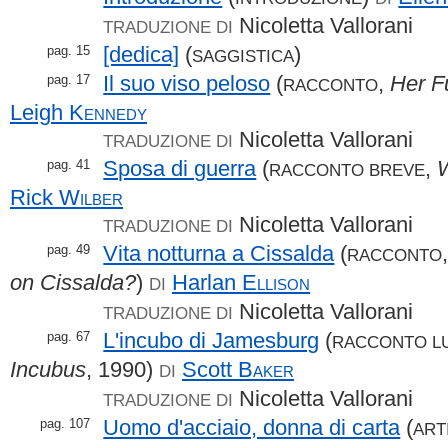
Nicoletta Vallorani
TRADUZIONE DI
[dedica]
(
)
pag. 15
SAGGISTICA
Il suo viso peloso
(
,
Her F
pag. 17
RACCONTO
Leigh
Kennedy
Nicoletta Vallorani
TRADUZIONE DI
Sposa di guerra
(
,
pag. 41
RACCONTO BREVE
Rick
Wilber
Nicoletta Vallorani
TRADUZIONE DI
Vita notturna a Cissalda
(
pag. 49
RACCONTO
on Cissalda?
)
Harlan
Ellison
DI
Nicoletta Vallorani
TRADUZIONE DI
L'incubo di Jamesburg
(
pag. 67
RACCONTO L
Incubus
, 1990)
Scott
Baker
DI
Nicoletta Vallorani
TRADUZIONE DI
Uomo d'acciaio, donna di carta
(
pag. 107
ART