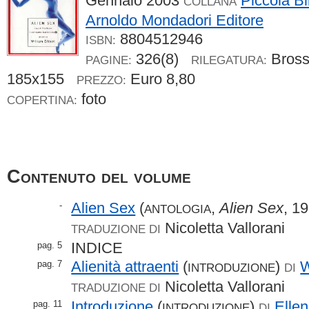
Gennaio 2003
Piccola Bi
COLLANA
Arnoldo Mondadori Editore
8804512946
ISBN:
326(8)
Bros
PAGINE:
RILEGATURA:
185x155
Euro 8,80
PREZZO:
foto
COPERTINA:
Contenuto del volume
Alien Sex
(
,
Alien Sex
, 1
-
ANTOLOGIA
Nicoletta Vallorani
TRADUZIONE DI
INDICE
pag. 5
Alienità attraenti
(
)
W
pag. 7
INTRODUZIONE
DI
Nicoletta Vallorani
TRADUZIONE DI
Introduzione
(
)
Elle
pag. 11
INTRODUZIONE
DI