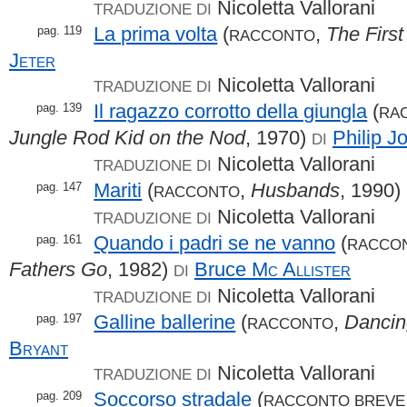
Nicoletta Vallorani
TRADUZIONE DI
La prima volta
(
,
The Firs
pag. 119
RACCONTO
Jeter
Nicoletta Vallorani
TRADUZIONE DI
Il ragazzo corrotto della giungla
(
pag. 139
RA
Jungle Rod Kid on the Nod
, 1970)
Philip J
DI
Nicoletta Vallorani
TRADUZIONE DI
Mariti
(
,
Husbands
, 1990)
pag. 147
RACCONTO
Nicoletta Vallorani
TRADUZIONE DI
Quando i padri se ne vanno
(
pag. 161
RACCO
Fathers Go
, 1982)
Bruce
Mc Allister
DI
Nicoletta Vallorani
TRADUZIONE DI
Galline ballerine
(
,
Dancin
pag. 197
RACCONTO
Bryant
Nicoletta Vallorani
TRADUZIONE DI
Soccorso stradale
(
pag. 209
RACCONTO BREVE