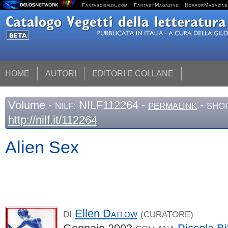
Fantascienza.com
FantasyMagazine
HorrorMagazine
HOME
AUTORI
EDITORI E COLLANE
Volume
-
NILF112264 -
-
NILF:
PERMALINK
SHOR
http://nilf.it/112264
Alien Sex
Ellen
Datlow
DI
(CURATORE)