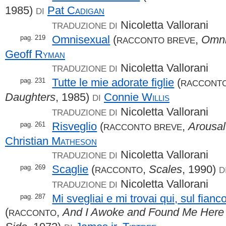
1985)
Pat
Cadigan
DI
Nicoletta Vallorani
TRADUZIONE DI
Omnisexual
(
,
Omni
pag. 219
RACCONTO BREVE
Geoff
Ryman
Nicoletta Vallorani
TRADUZIONE DI
Tutte le mie adorate figlie
(
pag. 231
RACCONT
Daughters
, 1985)
Connie
Willis
DI
Nicoletta Vallorani
TRADUZIONE DI
Risveglio
(
,
Arousal
pag. 261
RACCONTO BREVE
Christian
Matheson
Nicoletta Vallorani
TRADUZIONE DI
Scaglie
(
,
Scales
, 1990)
pag. 269
RACCONTO
D
Nicoletta Vallorani
TRADUZIONE DI
Mi svegliai e mi trovai qui, sul fianc
pag. 287
(
,
And I Awoke and Found Me Here O
RACCONTO