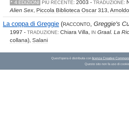
2003 -
N
4 EDIZIONI
PIÙ RECENTE:
TRADUZIONE:
Alien Sex
,
Piccola Biblioteca Oscar
313,
Arnoldo
La coppa di Greggie
(
,
Greggie's C
RACCONTO
1997 -
Chiara Villa,
Graal. La Ric
TRADUZIONE:
IN
collana)
,
Salani
Quest'opera è distribuita con
licenza Creative Commons A
Questo sito non fa uso di cookie 