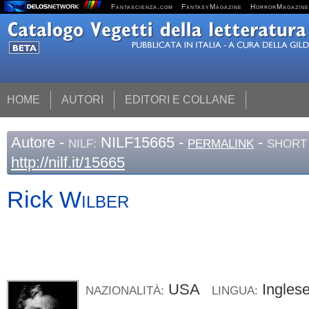
Fantascienza.com
FantasyMagazine
HorrorMagazine
HOME
AUTORI
EDITORI E COLLANE
Autore
-
NILF15665 -
-
NILF:
PERMALINK
SHORT 
http://nilf.it/15665
Rick
Wilber
USA
Ingle
NAZIONALITÀ:
LINGUA: