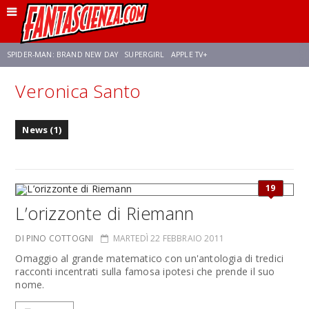
SPIDER-MAN: BRAND NEW DAY
SUPERGIRL
APPLE TV+
Veronica Santo
FRANCO RICCIARDIELLO
ZENDAYA
STAR TREK
AVENGERS: DOOMSDAY
News (1)
NETFLIX
SADIE SINK
CELIA ROSE GOODING
19
L’orizzonte di Riemann
DI PINO COTTOGNI
MARTEDÌ 22 FEBBRAIO 2011
Omaggio al grande matematico con un'antologia di tredici
racconti incentrati sulla famosa ipotesi che prende il suo
nome.