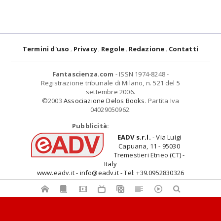
Termini d'uso
Privacy
Regole
Redazione
Contatti
Fantascienza.com
- ISSN 1974-8248 -
Registrazione tribunale di Milano, n. 521 del 5
settembre 2006.
©2003
Associazione Delos Books
. Partita Iva
04029050962.
Pubblicità:
EADV s.r.l.
- Via Luigi
Capuana, 11 - 95030
Tremestieri Etneo (CT) -
Italy
www.eadv.it - info@eadv.it - Tel: +39.0952830326