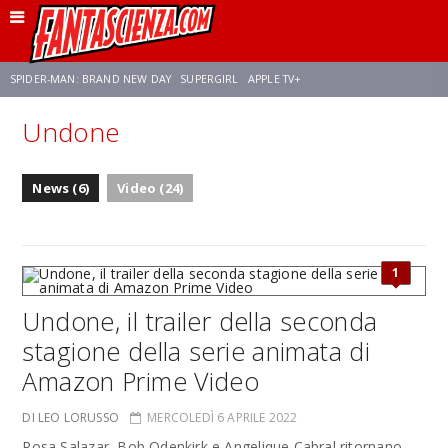
SPIDER-MAN: BRAND NEW DAY
SUPERGIRL
APPLE TV+
Undone
FRANCO RICCIARDIELLO
ZENDAYA
AVENGERS: DOOMSDAY
STAR TREK
News (6)
Video (24)
NETFLIX
SADIE SINK
STAR TREK: STRANGE NEW WORLDS
1
Undone, il trailer della seconda
stagione della serie animata di
Amazon Prime Video
DI LEO LORUSSO
MERCOLEDÌ 6 APRILE 2022
Rosa Salazar, Bob Odenkirk e Angelique Cabral ritornano