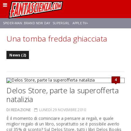
SPIDER-MAN: BRAND NEW DAY
SUPERGIRL
APPLE TV+
Una tomba fredda ghiacciata
FRANCO RICCIARDIELLO
ZENDAYA
STAR TREK
AVENGERS: DOOMSDAY
News (2)
NETFLIX
SADIE SINK
STAR TREK: STRANGE NEW WORLDS
4
Delos Store, parte la superofferta
natalizia
DI REDAZIONE
LUNEDÌ 29 NOVEMBRE 2010
È il momento di cominciare a pensare ai regali, e quale
miglior regalo di un libro, soprattutto se è possibile averlo
col 35% di sconto? Sul Delos Store, tutti i libri Delos Books