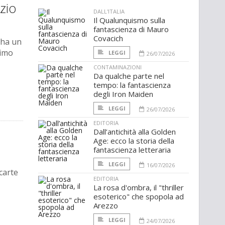
izio
DALL'ITALIA
Il Qualunquismo sulla
fantascienza di Mauro
Covacich
 ha un
rimo
LEGGI
26/07/2026
CONTAMINAZIONI
Da qualche parte nel
tempo: la fantascienza
degli Iron Maiden
LEGGI
26/07/2026
EDITORIA
Dall’antichità alla Golden
Age: ecco la storia della
fantascienza letteraria
LEGGI
16/07/2026
carte
EDITORIA
La rosa d'ombra, il "thriller
esoterico" che spopola ad
Arezzo
LEGGI
24/07/2026