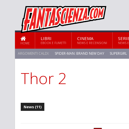
LIBRI
CINEMA
SERI
EBOOK E FUMETTI
NEWS E RECENSIONI
NEWS E
HOME
ARGOMENTI CALDI:
SPIDER-MAN: BRAND NEW DAY
SUPERGIRL
Thor 2
STAR TREK: STRANGE NEW WORLDS
News (11)