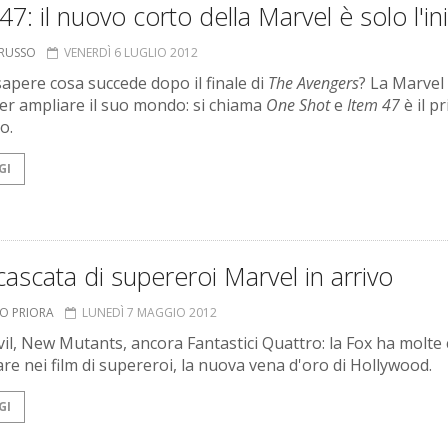
47: il nuovo corto della Marvel è solo l'in
ORUSSO
VENERDÌ 6 LUGLIO 2012
sapere cosa succede dopo il finale di
The Avengers
? La Marvel
er ampliare il suo mondo: si chiama
One Shot
e
Item 47
è il p
o.
GI
ascata di supereroi Marvel in arrivo
TO PRIORA
LUNEDÌ 7 MAGGIO 2012
il, New Mutants, ancora Fantastici Quattro: la Fox ha molte 
are nei film di supereroi, la nuova vena d'oro di Hollywood.
GI