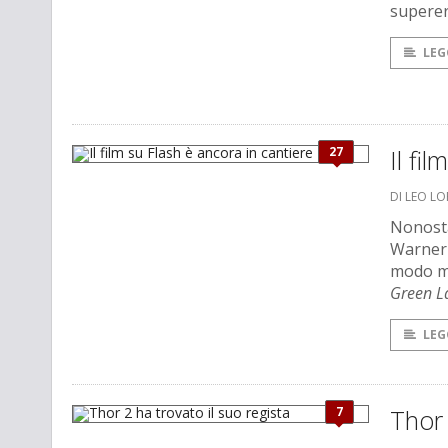
superer
LEG
27
Il fi
DI LEO L
Nonostan
Warner 
modo mig
Green L
LEG
7
Thor 