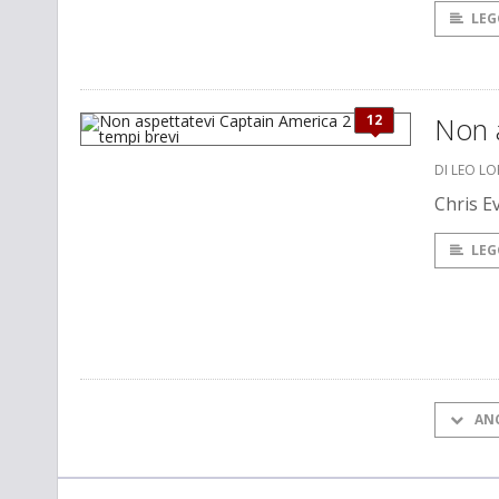
LEG
12
Non a
DI LEO L
Chris E
LEG
AN