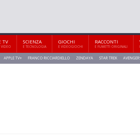
E TV
SCIENZA
GIOCHI
RACCONTI
 VIDEO
E TECNOLOGIA
E VIDEOGIOCHI
E FUMETTI ORIGINALI
APPLE TV+
FRANCO RICCIARDIELLO
ZENDAYA
STAR TREK
AVENGER