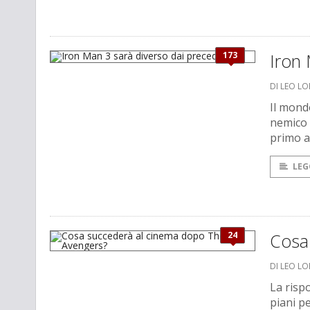
173
Iron 
DI LEO L
Il mond
nemico 
primo a 
LEG
24
Cosa
DI LEO L
La rispo
piani p