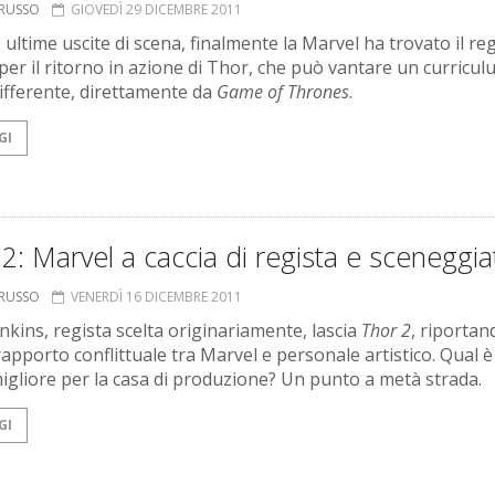
ORUSSO
GIOVEDÌ 29 DICEMBRE 2011
ultime uscite di scena, finalmente la Marvel ha trovato il re
per il ritorno in azione di Thor, che può vantare un curricu
ifferente, direttamente da
Game of Thrones
.
GI
2: Marvel a caccia di regista e sceneggia
ORUSSO
VENERDÌ 16 DICEMBRE 2011
enkins, regista scelta originariamente, lascia
Thor 2
, riportan
 rapporto conflittuale tra Marvel e personale artistico. Qual è
migliore per la casa di produzione? Un punto a metà strada.
GI