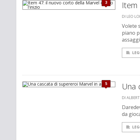
3
Item 
DI LEO L
Volete 
piano p
assaggi
LEG
5
Una c
DI ALBER
Daredev
da gioc
LEG