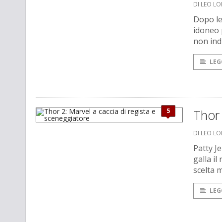
DI LEO L
Dopo le 
idoneo 
non ind
LEG
5
Thor 
DI LEO L
Patty J
galla il
scelta 
LEG