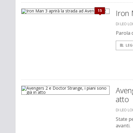
15
Iron 
DI LEO L
Parola 
LEG
Aveng
atto
DI LEO L
State p
avanti.