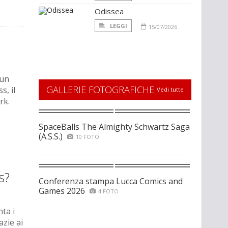
Odissea
LEGGI
15/07/2026
 un
GALLERIE FOTOGRAFICHE
s, il
Vedi tutte
rk.
SpaceBalls The Almighty Schwartz Saga
(A.S.S.)
10 FOTO
s?
Conferenza stampa Lucca Comics and
Games 2026
4 FOTO
nta i
azie ai