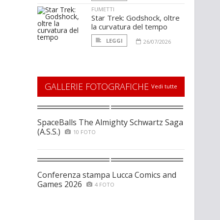
FUMETTI
Star Trek: Godshock, oltre
la curvatura del tempo
LEGGI
26/07/2026
GALLERIE FOTOGRAFICHE
Vedi tutte
SpaceBalls The Almighty Schwartz Saga
(A.S.S.)
10 FOTO
Conferenza stampa Lucca Comics and
Games 2026
4 FOTO