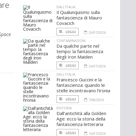
are
DALL'ITALIA
Il Qualunquismo sulla
fantascienza di Mauro
Covacich
LEGGI
26/07/2026
Space
CONTAMINAZIONI
Da qualche parte nel
tempo: la fantascienza
degli Iron Maiden
LEGGI
26/07/2026
DALL'ITALIA
Francesco Guccini e la
fantascienza: quando le
stelle incontravano l’ironia
LEGGI
7/08/2026
EDITORIA
Dall’antichità alla Golden
Age: ecco la storia della
fantascienza letteraria
LEGGI
16/07/2026