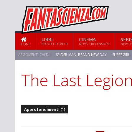
LIBRI
CINEMA
SERI
EBOOK E FUMETTI
NEWS E RECENSIONI
NEWS E
HOME
ARGOMENTI CALDI:
SPIDER-MAN: BRAND NEW DAY
SUPERGIRL
The Last Legio
STAR TREK: STRANGE NEW WORLDS
Approfondimenti (1)