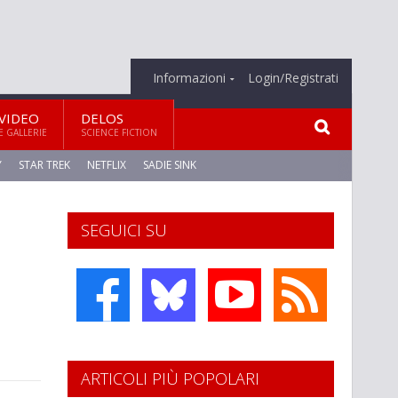
Informazioni
Login/Registrati
VIDEO
DELOS
E GALLERIE
SCIENCE FICTION
Y
STAR TREK
NETFLIX
SADIE SINK
SEGUICI SU
ARTICOLI PIÙ POPOLARI