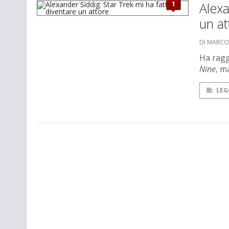
1
Alexa
un at
DI MARCO
Ha ragg
Nine
, m
LEG