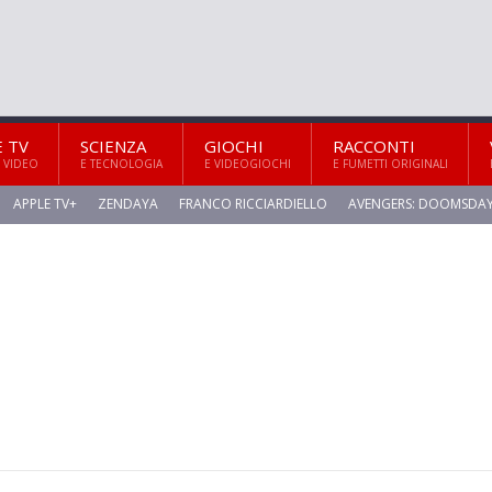
E TV
SCIENZA
GIOCHI
RACCONTI
 VIDEO
E TECNOLOGIA
E VIDEOGIOCHI
E FUMETTI ORIGINALI
APPLE TV+
ZENDAYA
FRANCO RICCIARDIELLO
AVENGERS: DOOMSDA
n