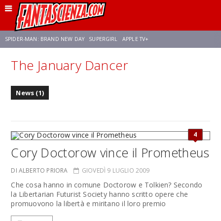
SPIDER-MAN: BRAND NEW DAY
SUPERGIRL
APPLE TV+
The January Dancer
FRANCO RICCIARDIELLO
ZENDAYA
STAR TREK
AVENGERS: DOOMSDAY
News (1)
NETFLIX
SADIE SINK
STAR TREK: STRANGE NEW WORLDS
4
Cory Doctorow vince il Prometheus
DI ALBERTO PRIORA
GIOVEDÌ 9 LUGLIO 2009
Che cosa hanno in comune Doctorow e Tolkien? Secondo
la Libertarian Futurist Society hanno scritto opere che
promuovono la libertà e miritano il loro premio