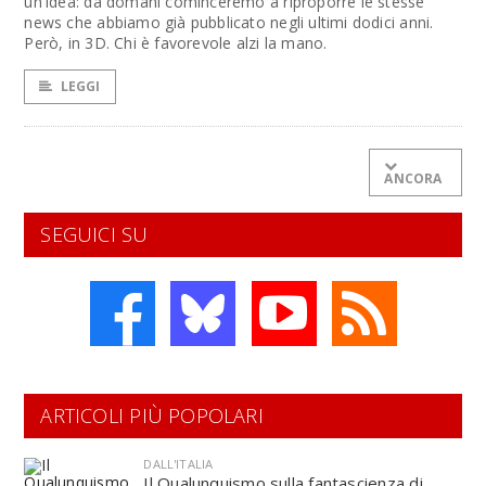
un'idea: da domani cominceremo a riproporre le stesse
news che abbiamo già pubblicato negli ultimi dodici anni.
Però, in 3D. Chi è favorevole alzi la mano.
LEGGI
ANCORA
SEGUICI SU
ARTICOLI PIÙ POPOLARI
DALL'ITALIA
Il Qualunquismo sulla fantascienza di