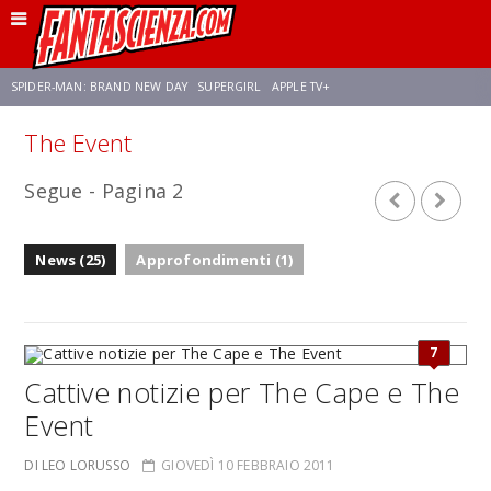
SPIDER-MAN: BRAND NEW DAY
SUPERGIRL
APPLE TV+
The Event
FRANCO RICCIARDIELLO
ZENDAYA
STAR TREK
AVENGERS: DOOMSDAY
Segue - Pagina 2
NETFLIX
SADIE SINK
STAR TREK: STRANGE NEW WORLDS
News (25)
Approfondimenti (1)
7
Cattive notizie per The Cape e The
Event
DI LEO LORUSSO
GIOVEDÌ 10 FEBBRAIO 2011