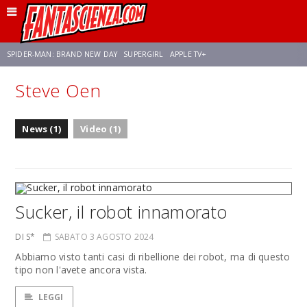
SPIDER-MAN: BRAND NEW DAY
SUPERGIRL
APPLE TV+
Steve Oen
FRANCO RICCIARDIELLO
ZENDAYA
STAR TREK
AVENGERS: DOOMSDAY
News (1)
Video (1)
NETFLIX
SADIE SINK
STAR TREK: STRANGE NEW WORLDS
Sucker, il robot innamorato
DI S*
SABATO 3 AGOSTO 2024
Abbiamo visto tanti casi di ribellione dei robot, ma di questo
tipo non l'avete ancora vista.
LEGGI