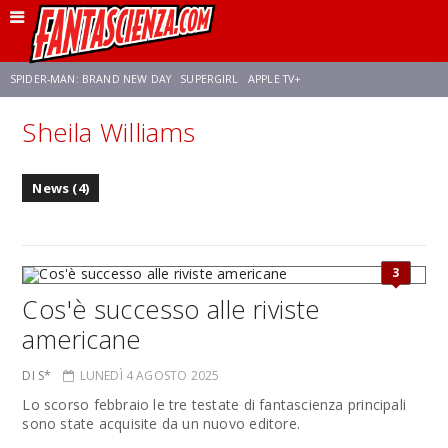
SPIDER-MAN: BRAND NEW DAY
SUPERGIRL
APPLE TV+
Sheila Williams
FRANCO RICCIARDIELLO
ZENDAYA
STAR TREK
AVENGERS: DOOMSDAY
News (4)
NETFLIX
SADIE SINK
STAR TREK: STRANGE NEW WORLDS
3
Cos'è successo alle riviste
americane
DI S*
LUNEDÌ 4 AGOSTO 2025
Lo scorso febbraio le tre testate di fantascienza principali
sono state acquisite da un nuovo editore.