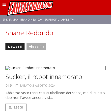
SPIDER-MAN: BRAND NEW DAY
SUPERGIRL
APPLE TV+
Shane Redondo
FRANCO RICCIARDIELLO
ZENDAYA
STAR TREK
AVENGERS: DOOMSDAY
News (1)
Video (1)
NETFLIX
SADIE SINK
CELIA ROSE GOODING
Sucker, il robot innamorato
DI S*
SABATO 3 AGOSTO 2024
Abbiamo visto tanti casi di ribellione dei robot, ma di questo
tipo non l'avete ancora vista.
LEGGI