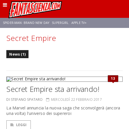
SPIDER-MAN: BRAND NEW DAY
SUPERGIRL
APPLE TV+
Secret Empire
FRANCO RICCIARDIELLO
ZENDAYA
STAR TREK
AVENGERS: DOOMSDAY
News (1)
NETFLIX
SADIE SINK
STAR TREK: STRANGE NEW WORLDS
13
Secret Empire sta arrivando!
DI STEFANO SPATARO
MERCOLEDÌ 22 FEBBRAIO 2017
La Marvel annuncia la nuova saga che sconvolgerà (ancora
una volta) l'universo dei supereroi
LEGGI