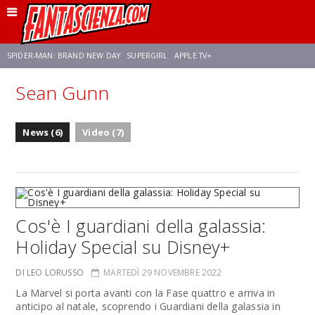
SPIDER-MAN: BRAND NEW DAY
SUPERGIRL
APPLE TV+
Sean Gunn
FRANCO RICCIARDIELLO
ZENDAYA
STAR TREK
AVENGERS: DOOMSDAY
News (6)
Video (7)
NETFLIX
SADIE SINK
STAR TREK: STRANGE NEW WORLDS
Cos'è I guardiani della galassia:
Holiday Special su Disney+
DI LEO LORUSSO
MARTEDÌ 29 NOVEMBRE 2022
La Marvel si porta avanti con la Fase quattro e arriva in
anticipo al natale, scoprendo i Guardiani della galassia in