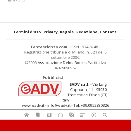
4 FOTO
Termini d'uso
Privacy
Regole
Redazione
Contatti
Fantascienza.com
- ISSN 1974-8248 -
Registrazione tribunale di Milano, n. 521 del 5
settembre 2006.
©2003
Associazione Delos Books
. Partita Iva
04029050962.
Pubblicità:
EADV s.r.l.
- Via Luigi
Capuana, 11 - 95030
Tremestieri Etneo (CT) -
Italy
www.eadv.it - info@eadv.it - Tel: +39.0952830326