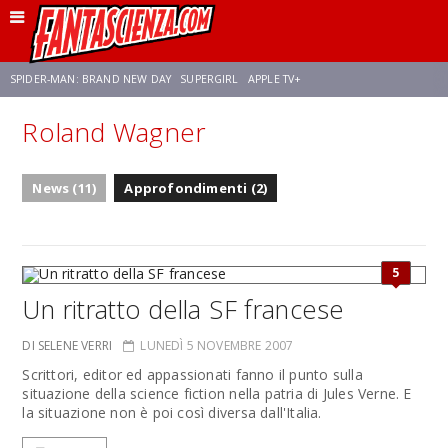
SPIDER-MAN: BRAND NEW DAY
SUPERGIRL
APPLE TV+
Roland Wagner
FRANCO RICCIARDIELLO
ZENDAYA
STAR TREK
AVENGERS: DOOMSDAY
News (11)
Approfondimenti (2)
NETFLIX
SADIE SINK
STAR TREK: STRANGE NEW WORLDS
5
Un ritratto della SF francese
DI SELENE VERRI
LUNEDÌ 5 NOVEMBRE 2007
Scrittori, editor ed appassionati fanno il punto sulla
situazione della science fiction nella patria di Jules Verne. E
la situazione non è poi così diversa dall'Italia.