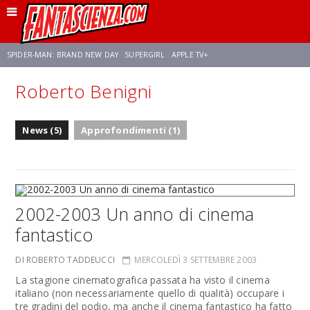
SPIDER-MAN: BRAND NEW DAY
SUPERGIRL
APPLE TV+
Roberto Benigni
FRANCO RICCIARDIELLO
ZENDAYA
STAR TREK
AVENGERS: DOOMSDAY
News (5)
Approfondimenti (1)
NETFLIX
SADIE SINK
STAR TREK: STRANGE NEW WORLDS
2002-2003 Un anno di cinema
fantastico
DI ROBERTO TADDEUCCI
MERCOLEDÌ 3 SETTEMBRE 2003
La stagione cinematografica passata ha visto il cinema
italiano (non necessariamente quello di qualità) occupare i
tre gradini del podio, ma anche il cinema fantastico ha fatto