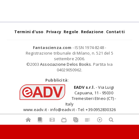
Termini d'uso
Privacy
Regole
Redazione
Contatti
Fantascienza.com
- ISSN 1974-8248 -
Registrazione tribunale di Milano, n. 521 del 5
settembre 2006.
©2003
Associazione Delos Books
. Partita Iva
04029050962.
Pubblicità:
EADV s.r.l.
- Via Luigi
Capuana, 11 - 95030
Tremestieri Etneo (CT) -
Italy
www.eadv.it - info@eadv.it - Tel: +39.0952830326