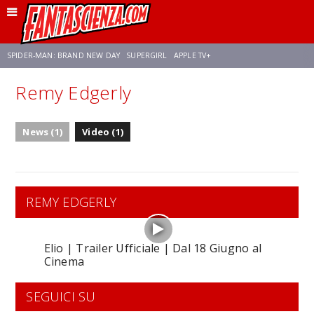
SPIDER-MAN: BRAND NEW DAY
SUPERGIRL
APPLE TV+
Remy Edgerly
FRANCO RICCIARDIELLO
ZENDAYA
AVENGERS: DOOMSDAY
STAR TREK
News (1)
Video (1)
NETFLIX
SADIE SINK
CELIA ROSE GOODING
REMY EDGERLY
Elio | Trailer Ufficiale | Dal 18 Giugno al
Cinema
SEGUICI SU