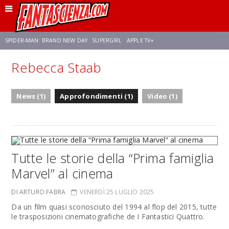
SPIDER-MAN: BRAND NEW DAY
SUPERGIRL
APPLE TV+
Rebecca Staab
FRANCO RICCIARDIELLO
ZENDAYA
STAR TREK
AVENGERS: DOOMSDAY
News (1)
Approfondimenti (1)
Video (1)
NETFLIX
SADIE SINK
CELIA ROSE GOODING
Tutte le storie della “Prima famiglia
Marvel” al cinema
DI ARTURO FABRA
VENERDÌ 25 LUGLIO 2025
Da un film quasi sconosciuto del 1994 al flop del 2015, tutte
le trasposizioni cinematografiche de I Fantastici Quattro.