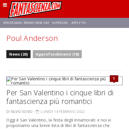
SPIDER-MAN: BRAND NEW DAY
SUPERGIRL
APPLE TV+
Poul Anderson
FRANCO RICCIARDIELLO
ZENDAYA
AVENGERS: DOOMSDAY
STAR TREK
News (20)
Approfondimenti (18)
NETFLIX
SADIE SINK
STAR TREK: STRANGE NEW WORLDS
1
Per San Valentino i cinque libri di
fantascienza più romantici
DI SILVIO SOSIO
LUNEDÌ 14 FEBBRAIO 2022
Oggi è San Valentino, la festa degli innamorati: e noi vi
proponiamo una breve lista di libri di fantascienza che