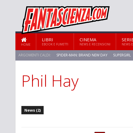
LIBRI
CINEMA
SERI
EBOOK E FUMETTI
NEWS E RECENSIONI
NEWS E
HOME
ARGOMENTI CALDI:
SPIDER-MAN: BRAND NEW DAY
SUPERGIRL
Phil Hay
STAR TREK: STRANGE NEW WORLDS
News (2)