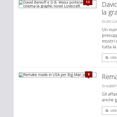
13
David
la gr
DI LEO L
Un nuov
presupp
mostri 
tutta la
LEG
9
Rema
DI ALBER
Gli aff
anche g
LEG