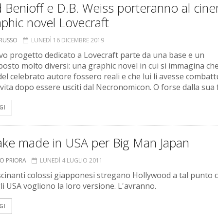
 Benioff e D.B. Weiss porteranno al cin
aphic novel Lovecraft
ORUSSO
LUNEDÌ 16 DICEMBRE 2019
o progetto dedicato a Lovecraft parte da una base e un
osto molto diversi: una graphic novel in cui si immagina che
del celebrato autore fossero reali e che lui li avesse combatt
 vita dopo essere usciti dal Necronomicon. O forse dalla sua f
GI
ke made in USA per Big Man Japan
TO PRIORA
LUNEDÌ 4 LUGLIO 2011
ascinanti colossi giapponesi stregano Hollywood a tal punto 
li USA vogliono la loro versione. L'avranno.
GI