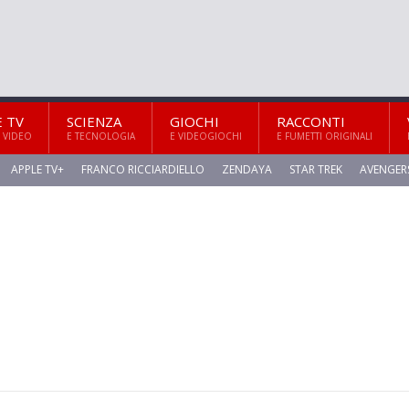
E TV
SCIENZA
GIOCHI
RACCONTI
 VIDEO
E TECNOLOGIA
E VIDEOGIOCHI
E FUMETTI ORIGINALI
APPLE TV+
FRANCO RICCIARDIELLO
ZENDAYA
STAR TREK
AVENGER