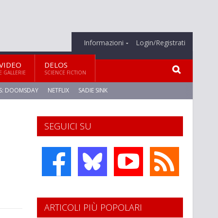
Informazioni
Login/Registrati
VIDEO
DELOS
E GALLERIE
SCIENCE FICTION
S: DOOMSDAY
NETFLIX
SADIE SINK
SEGUICI SU
ARTICOLI PIÙ POPOLARI