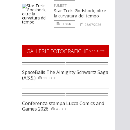
FUMETTI
Star Trek: Godshock, oltre
la curvatura del tempo
LEGGI
26/07/2026
GALLERIE FOTOGRAFICHE
Vedi tutte
SpaceBalls The Almighty Schwartz Saga
(A.S.S.)
10 FOTO
Conferenza stampa Lucca Comics and
Games 2026
4 FOTO