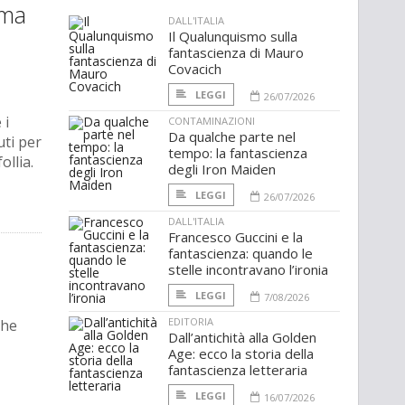
ema
DALL'ITALIA
Il Qualunquismo sulla
fantascienza di Mauro
Covacich
LEGGI
26/07/2026
 i
CONTAMINAZIONI
Da qualche parte nel
uti per
tempo: la fantascienza
ollia.
degli Iron Maiden
LEGGI
26/07/2026
DALL'ITALIA
Francesco Guccini e la
fantascienza: quando le
stelle incontravano l’ironia
LEGGI
7/08/2026
EDITORIA
che
Dall’antichità alla Golden
Age: ecco la storia della
fantascienza letteraria
LEGGI
16/07/2026