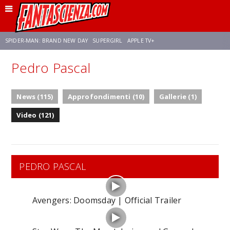
SPIDER-MAN: BRAND NEW DAY
SUPERGIRL
APPLE TV+
Pedro Pascal
FRANCO RICCIARDIELLO
ZENDAYA
STAR TREK
AVENGERS: DOOMSDAY
News (115)
Approfondimenti (10)
Gallerie (1)
NETFLIX
SADIE SINK
CELIA ROSE GOODING
Video (121)
PEDRO PASCAL
Avengers: Doomsday | Official Trailer